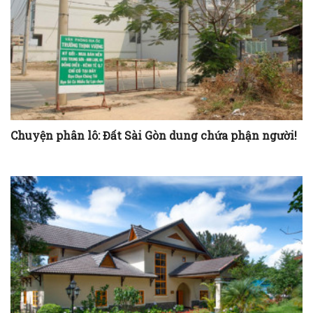
Chuyện phân lô: Đất Sài Gòn dung chứa phận người!