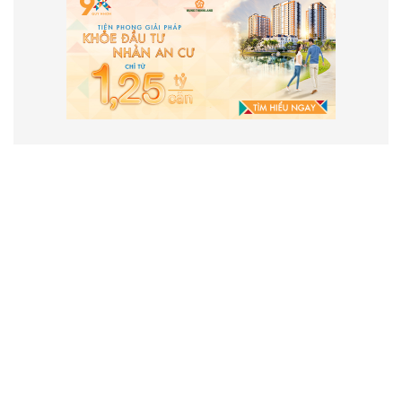
VẬN HÀNH VÀ PHÁT TRIỂN BỞI
CÔNG TY TNHH TRUYỀN THÔNG
2SAIGON