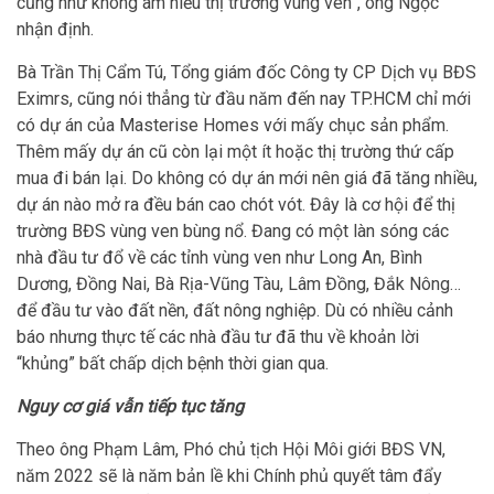
cũng như không am hiểu thị trường vùng ven”, ông Ngọc
nhận định.
Bà Trần Thị Cẩm Tú, Tổng giám đốc Công ty CP Dịch vụ BĐS
Eximrs, cũng nói thẳng từ đầu năm đến nay TP.HCM chỉ mới
có dự án của Masterise Homes với mấy chục sản phẩm.
Thêm mấy dự án cũ còn lại một ít hoặc thị trường thứ cấp
mua đi bán lại. Do không có dự án mới nên giá đã tăng nhiều,
dự án nào mở ra đều bán cao chót vót. Đây là cơ hội để thị
trường BĐS vùng ven bùng nổ. Đang có một làn sóng các
nhà đầu tư đổ về các tỉnh vùng ven như Long An, Bình
Dương, Đồng Nai, Bà Rịa-Vũng Tàu, Lâm Đồng, Đắk Nông…
để đầu tư vào đất nền, đất nông nghiệp. Dù có nhiều cảnh
báo nhưng thực tế các nhà đầu tư đã thu về khoản lời
“khủng” bất chấp dịch bệnh thời gian qua.
Nguy cơ giá vẫn tiếp tục tăng
Theo ông Phạm Lâm, Phó chủ tịch Hội Môi giới BĐS VN,
năm 2022 sẽ là năm bản lề khi Chính phủ quyết tâm đẩy