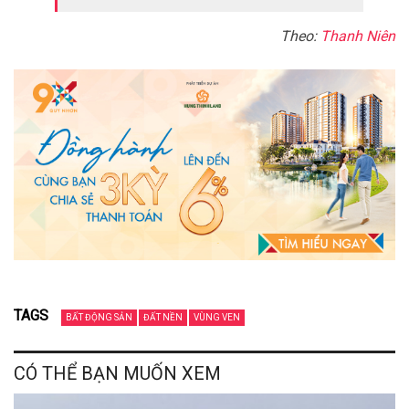
Theo:
Thanh Niên
TAGS
BẤT ĐỘNG SẢN
ĐẤT NỀN
VÙNG VEN
CÓ THỂ BẠN MUỐN XEM