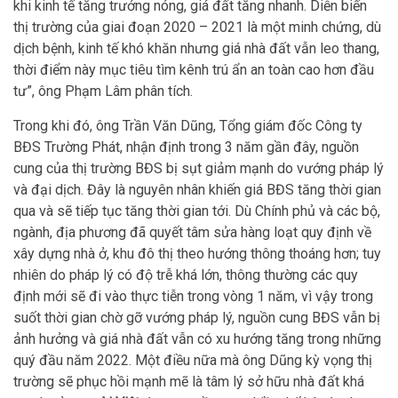
khi kinh tế tăng trưởng nóng, giá đất tăng nhanh. Diễn biến
thị trường của giai đoạn 2020 – 2021 là một minh chứng, dù
dịch bệnh, kinh tế khó khăn nhưng giá nhà đất vẫn leo thang,
thời điểm này mục tiêu tìm kênh trú ẩn an toàn cao hơn đầu
tư”, ông Phạm Lâm phân tích.
Trong khi đó, ông Trần Văn Dũng, Tổng giám đốc Công ty
BĐS Trường Phát, nhận định trong 3 năm gần đây, nguồn
cung của thị trường BĐS bị sụt giảm mạnh do vướng pháp lý
và đại dịch. Đây là nguyên nhân khiến giá BĐS tăng thời gian
qua và sẽ tiếp tục tăng thời gian tới. Dù Chính phủ và các bộ,
ngành, địa phương đã quyết tâm sửa hàng loạt quy định về
xây dựng nhà ở, khu đô thị theo hướng thông thoáng hơn; tuy
nhiên do pháp lý có độ trễ khá lớn, thông thường các quy
định mới sẽ đi vào thực tiễn trong vòng 1 năm, vì vậy trong
suốt thời gian chờ gỡ vướng pháp lý, nguồn cung BĐS vẫn bị
ảnh hưởng và giá nhà đất vẫn có xu hướng tăng trong những
quý đầu năm 2022. Một điều nữa mà ông Dũng kỳ vọng thị
trường sẽ phục hồi mạnh mẽ là tâm lý sở hữu nhà đất khá