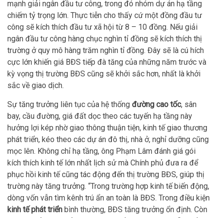
mạnh giải ngân đầu tư công, trong đó nhóm dự án hạ tầng
chiếm tỷ trọng lớn. Thực tiễn cho thấy cứ một đồng đầu tư
công sẽ kích thích đầu tư xã hội từ 8 – 10 đồng. Nếu giải
ngân đầu tư công hàng chục nghìn tỉ đồng sẽ kích thích thị
trường ở quy mô hàng trăm nghìn tỉ đồng. Đây sẽ là cú hích
cực lớn khiến giá BĐS tiếp đà tăng của những năm trước và
kỳ vọng thị trường BĐS cũng sẽ khởi sắc hơn, nhất là khởi
sắc về giao dịch.
Sự tăng trưởng liên tục của hệ thống
đường cao tốc
, sân
bay, cầu đường, giá đất dọc theo các tuyến hạ tầng này
hưởng lợi kép nhờ giao thông thuận tiện, kinh tế giao thương
phát triển, kéo theo các dự án đô thị, nhà ở, nghỉ dưỡng cũng
mọc lên. Không chỉ hạ tầng, ông Phạm Lâm đánh giá gói
kích thích kinh tế lớn nhất lịch sử mà Chính phủ đưa ra để
phục hồi kinh tế cũng tác động đến thị trường BĐS, giúp thị
trường này tăng trưởng. “Trong trường hợp kinh tế biến động,
dòng vốn vẫn tìm kênh trú ẩn an toàn là BĐS. Trong điều kiện
kinh tế phát triển
bình thường, BĐS tăng trưởng ổn định. Còn