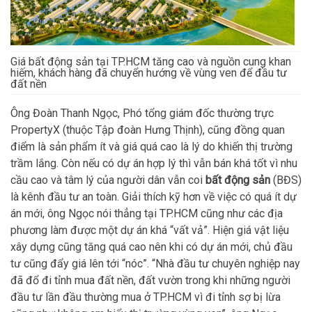
Giá bất động sản tại TP.HCM tăng cao và nguồn cung khan
hiếm, khách hàng đã chuyển hướng về vùng ven để đầu tư
đất nền
Ông Đoàn Thanh Ngọc, Phó tổng giám đốc thường trực
PropertyX (thuộc Tập đoàn Hưng Thịnh), cũng đồng quan
điểm là sản phẩm ít và giá quá cao là lý do khiến thị trường
trầm lắng. Còn nếu có dự án hợp lý thì vẫn bán khá tốt vì nhu
cầu cao và tâm lý của người dân vẫn coi
bất động sản
(BĐS)
là kênh đầu tư an toàn. Giải thích kỹ hơn về việc có quá ít dự
án mới, ông Ngọc nói thẳng tại TP.HCM cũng như các địa
phương làm được một dự án khá “vất vả”. Hiện giá vật liệu
xây dựng cũng tăng quá cao nên khi có dự án mới, chủ đầu
tư cũng đẩy giá lên tới “nóc”. “Nhà đầu tư chuyên nghiệp nay
đã đổ đi tỉnh mua đất nền, đất vườn trong khi những người
đầu tư lần đầu thường mua ở TP.HCM vì đi tỉnh sợ bị lừa