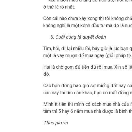
ở thử là rõ nhất.
Còn cái nào chưa xây xong thì tôi không chắ
không nghĩ là một kênh đầu tư mà đó là nướ
Cuối cùng là quyết đoán
Tìm, hỏi, đi lại nhiều rồi, bây giờ là lúc bạ
một là vay mượn để mua ngay (giải pháp tệ 
Hai là chờ gom đủ tiền đủ rồi mua. Xin số 
đó.
Các bạn đừng bao giờ sợ miếng đất hay că
căn này thì tìm căn khác, bạn có mất đồng 
Mình ít tiền thì mình có cách mua nhà của í
tâm thì 5 hay 6 năm mua nhà được là bình t
Theo plo.vn