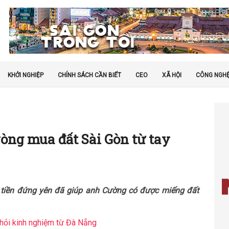
KHỞI NGHIỆP
CHÍNH SÁCH CẦN BIẾT
CEO
XÃ HỘI
CÔNG NGH
òng mua đất Sài Gòn từ tay
o tiền đứng yên đã giúp anh Cường có được miếng đất
hỏi kinh nghiệm từ Đà Nẵng