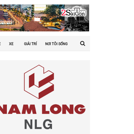
Ệ
XE
GIẢI TRÍ
NƠI TÔI SỐNG