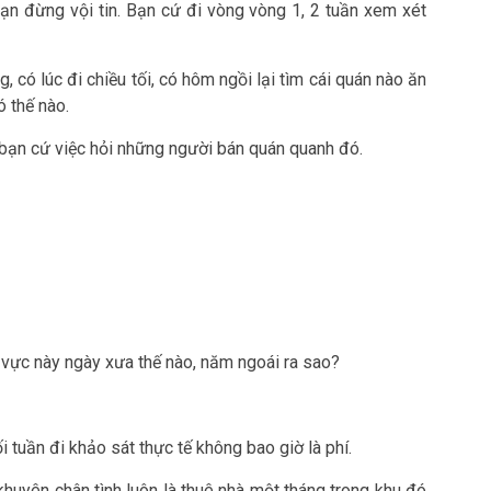
n đừng vội tin. Bạn cứ đi vòng vòng 1, 2 tuần xem xét
, có lúc đi chiều tối, có hôm ngồi lại tìm cái quán nào ăn
 thế nào.
 bạn cứ việc hỏi những người bán quán quanh đó.
 vực này ngày xưa thế nào, năm ngoái ra sao?
i tuần đi khảo sát thực tế không bao giờ là phí.
huyên chân tình luôn là thuê nhà một tháng trong khu đó