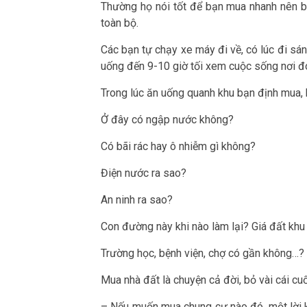
Thường họ nói tốt để bạn mua nhanh nên bạ
toàn bộ.
Các bạn tự chạy xe máy đi về, có lúc đi sáng
uống đến 9-10 giờ tối xem cuộc sống nơi đó
Trong lúc ăn uống quanh khu bạn định mua,
Ở đây có ngập nước không?
Có bãi rác hay ô nhiễm gì không?
Điện nước ra sao?
An ninh ra sao?
Con đường này khi nào làm lại? Giá đất khu
Trường học, bệnh viện, chợ có gần không…?
Mua nhà đất là chuyện cả đời, bỏ vài cái cuố
– Nếu muốn mua chung cư nào đó, một lời k