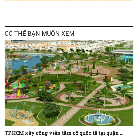
CÓ THỂ BẠN MUỐN XEM
TP.HCM xây công viên tầm cỡ quốc tế tại quận ...