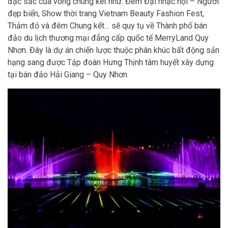
đặc sắc của vòng chung kết như: Đêm Đại nhạc hội – Người
đẹp biển, Show thời trang Vietnam Beauty Fashion Fest,
Thảm đỏ và đêm Chung kết… sẽ quy tụ về Thành phố bán
đảo du lịch thương mại đẳng cấp quốc tế MerryLand Quy
Nhơn. Đây là dự án chiến lược thuộc phân khúc bất động sản
hạng sang được Tập đoàn Hưng Thịnh tâm huyết xây dựng
tại bán đảo Hải Giang – Quy Nhơn.