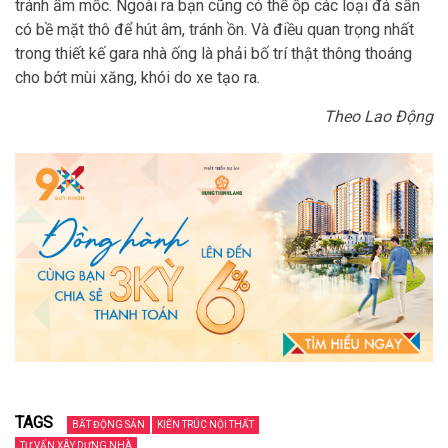
tránh ẩm mốc. Ngoài ra bạn cũng có thể ốp các loại đá sần
có bề mặt thô để hút âm, tránh ồn. Và điều quan trọng nhất
trong thiết kế gara nhà ống là phải bố trí thật thông thoáng
cho bớt mùi xăng, khói do xe tạo ra.
Theo Lao Động
TAGS
BẤT ĐỘNG SẢN
KIẾN TRÚC NỘI THẤT
TƯ VẤN XÂY DỰNG NHÀ