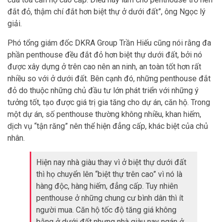
đắt đỏ, thậm chí đắt hơn biệt thự ở dưới đất”, ông Ngọc lý
giải.
Phó tổng giám đốc DKRA Group Trần Hiếu cũng nói rằng đa
phần penthouse đều đắt đỏ hơn biệt thự dưới đất, bởi nó
được xây dựng ở trên cao nên an ninh, an toàn tốt hơn rất
nhiều so với ở dưới đất. Bên cạnh đó, những penthouse đắt
đỏ do thuộc những chủ đầu tư lớn phát triển với những ý
tưởng tốt, tạo được giá trị gia tăng cho dự án, căn hộ. Trong
một dự án, số penthouse thường không nhiều, khan hiếm,
dịch vụ “tận răng” nên thể hiện đẳng cấp, khác biệt của chủ
nhân.
Hiện nay nhà giàu thay vì ở biệt thự dưới đất
thì họ chuyển lên “biệt thự trên cao” vì nó là
hàng độc, hàng hiếm, đẳng cấp. Tuy nhiên
penthouse ở những chung cư bình dân thì ít
người mua. Căn hộ tốc độ tăng giá không
bằng ở dưới đất nhưng nhà giàu nay ngán ở