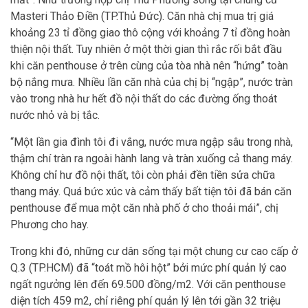
Masteri Thảo Điền (TP.Thủ Đức). Căn nhà chị mua trị giá
khoảng 23 tỉ đồng giao thô cộng với khoảng 7 tỉ đồng hoàn
thiện nội thất. Tuy nhiên ở một thời gian thì rắc rối bắt đầu
khi căn penthouse ở trên cùng của tòa nhà nên “hứng” toàn
bộ nắng mưa. Nhiều lần căn nhà của chị bị “ngập”, nước tràn
vào trong nhà hư hết đồ nội thất do các đường ống thoát
nước nhỏ và bị tắc.
“Một lần gia đình tôi đi vắng, nước mưa ngập sâu trong nhà,
thậm chí tràn ra ngoài hành lang và tràn xuống cả thang máy.
Không chỉ hư đồ nội thất, tôi còn phải đền tiền sửa chữa
thang máy. Quá bức xúc và cảm thấy bất tiện tôi đã bán căn
penthouse để mua một căn nhà phố ở cho thoải mái”, chị
Phương cho hay.
Trong khi đó, những cư dân sống tại một chung cư cao cấp ở
Q.3 (TP.HCM) đã “toát mồ hôi hột” bởi mức phí quản lý cao
ngất ngưởng lên đến 69.500 đồng/m2. Với căn penthouse
diện tích 459 m2, chỉ riêng phí quản lý lên tới gần 32 triệu