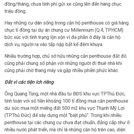
đồng/tháng, chưa tính phí gửi xe cũng lên đến hàng chục
triệu đồng.
Hay những cư dân sống trong căn hộ penthouse có giá hàng
chục tỉ đồng tại dự án chung cư Millennium (Q.4, TP.HCM)
bức xúc với tình trạng lộn xộn vì đa phần ở đây là căn hộ
dịch vụ, người ra vào tấp nập bất kể đêm khuya.
Nhiều trường hợp, chủ sở hữu những căn penthouse đắt đỏ
cũng phải chung số phận với những người đi thuê nhà khi
cũng phải chờ thang máy và gặp nhiều phiền phức khác.
Đắt vì các tiện ích riêng
Ông Quang Tùng, một nhà đầu tư BĐS khu vực TP.Thủ Đức,
tính toán với số tiền khoảng 100 tỉ đồng mua căn penthouse
dư sức mua một miếng đất 500 m2 khu vực Thạnh Mỹ Lợi
(TP.Thủ Đức) để xây dựng một “biệt phủ”. Trong khi nhiều
penthouse tại các chung cư chưa đạt chuẩn, đẳng cấp như ở
nhiều nước phát triển, mà chỉ là những căn hộ trên cao, diện