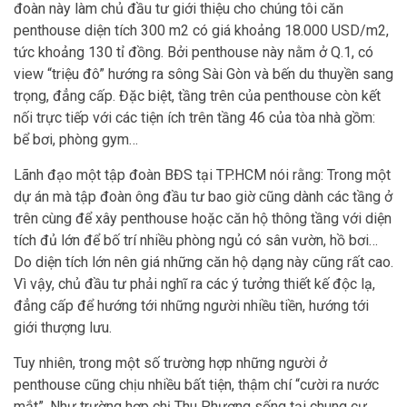
đoàn này làm chủ đầu tư giới thiệu cho chúng tôi căn
penthouse diện tích 300 m2 có giá khoảng 18.000 USD/m2,
tức khoảng 130 tỉ đồng. Bởi penthouse này nằm ở Q.1, có
view “triệu đô” hướng ra sông Sài Gòn và bến du thuyền sang
trọng, đẳng cấp. Đặc biệt, tầng trên của penthouse còn kết
nối trực tiếp với các tiện ích trên tầng 46 của tòa nhà gồm:
bể bơi, phòng gym…
Lãnh đạo một tập đoàn BĐS tại TP.HCM nói rằng: Trong một
dự án mà tập đoàn ông đầu tư bao giờ cũng dành các tầng ở
trên cùng để xây penthouse hoặc căn hộ thông tầng với diện
tích đủ lớn để bố trí nhiều phòng ngủ có sân vườn, hồ bơi…
Do diện tích lớn nên giá những căn hộ dạng này cũng rất cao.
Vì vậy, chủ đầu tư phải nghĩ ra các ý tưởng thiết kế độc lạ,
đẳng cấp để hướng tới những người nhiều tiền, hướng tới
giới thượng lưu.
Tuy nhiên, trong một số trường hợp những người ở
penthouse cũng chịu nhiều bất tiện, thậm chí “cười ra nước
mắt”. Như trường hợp chị Thu Phương sống tại chung cư