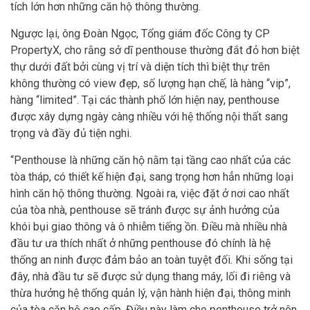
tích lớn hơn những căn hộ thông thường.
Ngược lại, ông Đoàn Ngọc, Tổng giám đốc Công ty CP
PropertyX, cho rằng sở dĩ penthouse thường đắt đỏ hơn biệt
thự dưới đất bởi cùng vị trí và diện tích thì biệt thự trên
không thường có view đẹp, số lượng hạn chế, là hàng “vip”,
hàng “limited”. Tại các thành phố lớn hiện nay, penthouse
được xây dựng ngày càng nhiều với hệ thống nội thất sang
trọng và đầy đủ tiện nghi.
“Penthouse là những căn hộ nằm tại tầng cao nhất của các
tòa tháp, có thiết kế hiện đại, sang trọng hơn hẳn những loại
hình căn hộ thông thường. Ngoài ra, việc đặt ở nơi cao nhất
của tòa nhà, penthouse sẽ tránh được sự ảnh hưởng của
khói bụi giao thông và ô nhiễm tiếng ồn. Điều mà nhiều nhà
đầu tư ưa thích nhất ở những penthouse đó chính là hệ
thống an ninh được đảm bảo an toàn tuyệt đối. Khi sống tại
đây, nhà đầu tư sẽ được sử dụng thang máy, lối đi riêng và
thừa hưởng hệ thống quản lý, vận hành hiện đại, thông minh
của tòa căn hộ cao cấp. Điều này làm cho penthouse trở nên