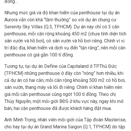
đồng…
Nhưng mức giá và độ khan hiếm của penthouse tại dự án
Aurora vẫn còn khá “tầm thường” so với dự án chung cư
Serenity Sky Villas (Q.3, TP.HCM). Dự án này chỉ có 3 căn
penthouse, mỗi căn rộng khoảng 450 m2 (chưa tính diện tích
sân vườn và hồ bơi), có sân vườn và hồ bơi riêng. Chính vì vị
trí đắc địa, khan hiếm và dịch vụ đến “tận răng”, nên mỗi căn
penthouse có giá gần 100 tỉ đồng.
Tương tự, tại dự án Define của Capitaland ở TP.Thủ Đức
(TP.HCM) những penthouse ở đây còn “nóng” hơn nhiều, khi
cả dự án có hai căn, mỗi căn rộng khoảng 500 m2 có hồ bơi,
sân vườn, thang máy và lối đi riêng. Chính vì khan hiếm nên
giá mỗi căn penthouse cũng ngót 100 tỉ đồng. Theo chị
Thủy Nguyễn, một môi giới BĐS ở khu vực này, ngay khi mở
bán, hai căn penthouse đã được khách hàng đặt mua.
Anh Minh Trọng, nhân viên môi giới của Tập đoàn Masterise,
cho hay tại dự án Grand Marina Saigon (Q.1, TP.HCM) do tập