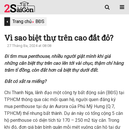
Trang chủ
BĐS
Vì sao biệt thự trên cao đắt đỏ?
27 Tháng Ba, 2024 at 08:08
Đi tìm mua penthouse, nhiều người giật mình khi giá
những căn biệt thự trên cao lên tới vài chục, thậm chí hàng
trăm tỉ đồng, còn đắt hơn cả biệt thự dưới đất.
Đắt có xắt ra miếng?
Chi Thanh Nga, lãnh đạo một công ty bất động sản (BĐS) tại
TP.HCM thông qua các mối quan hệ, người quen đăng ký
mua penthouse tại dự án Aurora của Phú Mỹ Hưng (Q.7,
TP.HCM) thế nhưng bất thành. Dự án này có tổng cộng 5 căn
hộ penthouse có diện tích từ 170 – 250 m2 tùy căn. Trong
khi đó, đơn giá bán bình quân mỗi mét vuông căn hộ tại dự