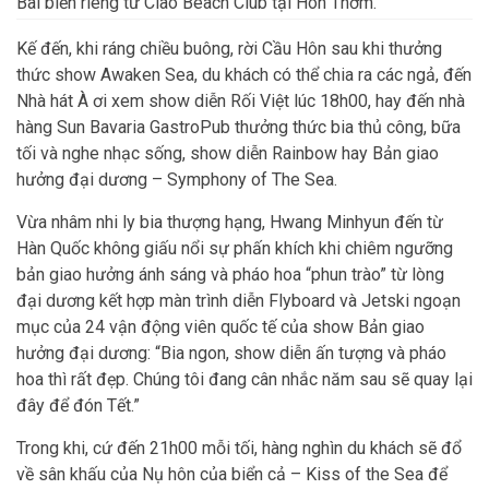
Bãi biển riêng tư Ciao Beach Club tại Hòn Thơm.
Kế đến, khi ráng chiều buông, rời Cầu Hôn sau khi thưởng
thức show Awaken Sea, du khách có thể chia ra các ngả, đến
Nhà hát À ơi xem show diễn Rối Việt lúc 18h00, hay đến nhà
hàng Sun Bavaria GastroPub thưởng thức bia thủ công, bữa
tối và nghe nhạc sống, show diễn Rainbow hay Bản giao
hưởng đại dương – Symphony of The Sea.
Vừa nhâm nhi ly bia thượng hạng, Hwang Minhyun đến từ
Hàn Quốc không giấu nổi sự phấn khích khi chiêm ngưỡng
bản giao hưởng ánh sáng và pháo hoa “phun trào” từ lòng
đại dương kết hợp màn trình diễn Flyboard và Jetski ngoạn
mục của 24 vận động viên quốc tế của show Bản giao
hưởng đại dương: “Bia ngon, show diễn ấn tượng và pháo
hoa thì rất đẹp. Chúng tôi đang cân nhắc năm sau sẽ quay lại
đây để đón Tết.”
Trong khi, cứ đến 21h00 mỗi tối, hàng nghìn du khách sẽ đổ
về sân khấu của Nụ hôn của biển cả – Kiss of the Sea để