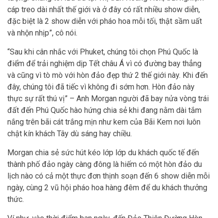
cáp treo dài nhất thế giới và ở đây có rất nhiều show diễn,
đặc biệt là 2 show diễn với pháo hoa mỗi tối, thật sầm uất
và nhộn nhịp”, cô nói.
“Sau khi cân nhắc với Phuket, chúng tôi chọn Phú Quốc là
điểm để trải nghiệm dịp Tết châu Á vì có đường bay thẳng
và cũng vì tò mò với hòn đảo đẹp thứ 2 thế giới này. Khi đến
đây, chúng tôi đã tiếc vì không đi sớm hơn. Hòn đảo này
thực sự rất thú vị” – Anh Morgan người đã bay nửa vòng trái
đất đến Phú Quốc hào hứng chia sẻ khi đang nằm dài tắm
nắng trên bãi cát trắng mịn như kem của Bãi Kem nơi luôn
chật kín khách Tây dù sáng hay chiều.
Morgan chia sẻ sức hút kéo lớp lớp du khách quốc tế đến
thành phố đảo ngày càng đông là hiếm có một hòn đảo du
lịch nào có cả một thực đơn thịnh soạn đến 6 show diễn mỗi
ngày, cùng 2 vũ hội pháo hoa hàng đêm để du khách thưởng
thức.