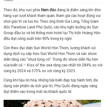
Theo đó, khu vực phía
Nam đảo
đang là điểm sáng khi đón
hàng vạn lượt khách tham quan, tham gia các hoạt động vui
chơi giải trí và lưu trú. Theo ông Đinh Gia Long, Tổng Giám
đốc Paradise Land Phú Quốc, các khu nghỉ dưỡng do Sun
Group đầu tư và hệ thống mini hotel tại Thị trấn Hoàng Hôn
đều đạt công suất trên 90% trong kỳ nghỉ.
Còn theo đại diện Sun World Hon Thom, lượng khách sử
dụng dịch vụ cáp treo Sun World Hon Thom và các show
diễn tăng cao “chưa từng có”. Trong đó show diễn Nụ hôn
của biển cả – Kiss of the sea tăng cao nhất tới 284% so với
cùng kỳ 2024 và 373% so với cùng kỳ 2023.
Cùng khí hậu ôn hòa, những bãi biển đẹp top hành tinh, đa
dạng sản phẩm du lịch giải trí, Phú Quốc đang ngày càng
đạt điểm cao trong mắt du khách quốc tế.