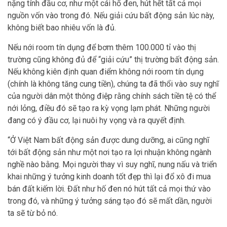
nặng tính đầu cơ, như một cái hố đen, hút hết tất cả mọi
nguồn vốn vào trong đó. Nếu giải cứu bất động sản lúc này,
không biết bao nhiêu vốn là đủ.
Nếu nới room tín dụng để bơm thêm 100.000 tỉ vào thị
trường cũng không đủ để “giải cứu” thị trường bất động sản.
Nếu không kiên định quan điểm không nới room tín dụng
(chính là không tăng cung tiền), chúng ta đã thổi vào suy nghĩ
của người dân một thông điệp rằng chính sách tiền tệ có thể
nới lỏng, điều đó sẽ tạo ra kỳ vọng lạm phát. Những người
đang có ý đầu cơ, lại nuôi hy vọng và ra quyết định.
“Ở Việt Nam bất động sản được dung dưỡng, ai cũng nghĩ
tới bất động sản như một nơi tạo ra lợi nhuận không ngành
nghề nào bằng. Mọi người thay vì suy nghĩ, nung nấu và triển
khai những ý tưởng kinh doanh tốt đẹp thì lại đổ xô đi mua
bán đất kiếm lời. Đất như hố đen nó hút tất cả mọi thứ vào
trong đó, và những ý tưởng sáng tạo đó sẽ mất dần, người
ta sẽ từ bỏ nó.