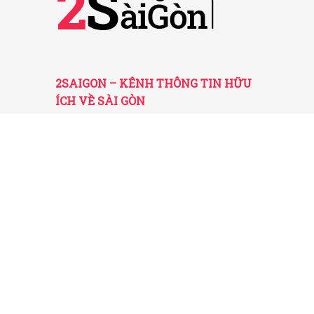
2SAIGON – KÊNH THÔNG TIN HỮU
ÍCH VỀ SÀI GÒN
Giấy phép hoạt động số 52/GP-STTTT do Sở
TT&TT TP.HCM cấp ngày 25/11/2016
Được quản lý bởi Công ty TNHH Truyền thông
2SaiGon
Địa chỉ: 201 Đường số 20, Phường 5, Quận Gò
Vấp, TP. HCM
Email: tt2saigon@gmail.com
Hotline: 0901 436 866
© 2026 2SaiGon.vn giữ bản quyền nội dung trên website
này.
Về chúng tôi
-
Chính sách
-
Điều khoản
-
Liên hệ