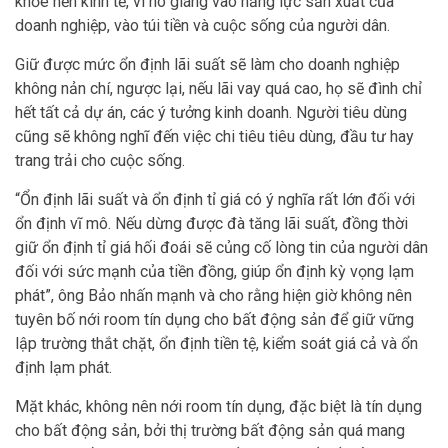
khỏe nền kinh tế, vì nó giáng vào năng lực sản xuất của
doanh nghiệp, vào túi tiền và cuộc sống của người dân.
Giữ được mức ổn định lãi suất sẽ làm cho doanh nghiệp
không nản chí, ngược lại, nếu lãi vay quá cao, họ sẽ đình chỉ
hết tất cả dự án, các ý tưởng kinh doanh. Người tiêu dùng
cũng sẽ không nghĩ đến việc chi tiêu tiêu dùng, đầu tư hay
trang trải cho cuộc sống.
“Ổn định lãi suất và ổn định tỉ giá có ý nghĩa rất lớn đối với
ổn định vĩ mô. Nếu dừng được đà tăng lãi suất, đồng thời
giữ ổn định tỉ giá hối đoái sẽ củng cố lòng tin của người dân
đối với sức mạnh của tiền đồng, giúp ổn định kỳ vọng lạm
phát”, ông Bảo nhấn mạnh và cho rằng hiện giờ không nên
tuyên bố nới room tín dụng cho bất động sản để giữ vững
lập trường thắt chặt, ổn định tiền tệ, kiểm soát giá cả và ổn
định lạm phát.
Mặt khác, không nên nới room tín dụng, đặc biệt là tín dụng
cho bất động sản, bởi thị trường bất động sản quá mang