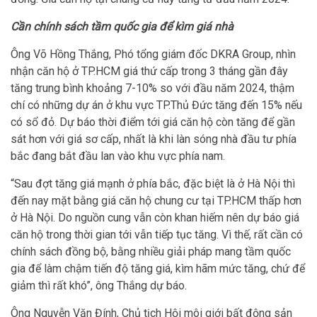
Cần chính sách tầm quốc gia để kìm giá nhà
Ông Võ Hồng Thắng, Phó tổng giám đốc DKRA Group, nhìn
nhận căn hộ ở TP.HCM giá thứ cấp trong 3 tháng gần đây
tăng trung bình khoảng 7-10% so với đầu năm 2024, thậm
chí có những dự án ở khu vực TP.Thủ Đức tăng đến 15% nếu
có sổ đỏ. Dự báo thời điểm tới giá căn hộ còn tăng để gần
sát hơn với giá sơ cấp, nhất là khi làn sóng nhà đầu tư phía
bắc đang bắt đầu lan vào khu vực phía nam.
“Sau đợt tăng giá mạnh ở phía bắc, đặc biệt là ở Hà Nội thì
đến nay mặt bằng giá căn hộ chung cư tại TP.HCM thấp hơn
ở Hà Nội. Do nguồn cung vẫn còn khan hiếm nên dự báo giá
căn hộ trong thời gian tới vẫn tiếp tục tăng. Vì thế, rất cần có
chính sách đồng bộ, bằng nhiều giải pháp mang tầm quốc
gia để làm chậm tiến độ tăng giá, kìm hãm mức tăng, chứ để
giảm thì rất khó”, ông Thắng dự báo.
Ông Nguyễn Văn Đính, Chủ tịch Hội môi giới bất động sản