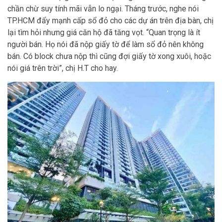
chần chừ suy tính mãi vẫn lo ngại. Tháng trước, nghe nói
TP.HCM đẩy mạnh cấp sổ đỏ cho các dự án trên địa bàn, chị
lại tìm hỏi nhưng giá căn hộ đã tăng vọt. “Quan trọng là ít
người bán. Họ nói đã nộp giấy tờ để làm sổ đỏ nên không
bán. Có block chưa nộp thì cũng đợi giấy tờ xong xuôi, hoặc
nói giá trên trời”, chị H.T cho hay.