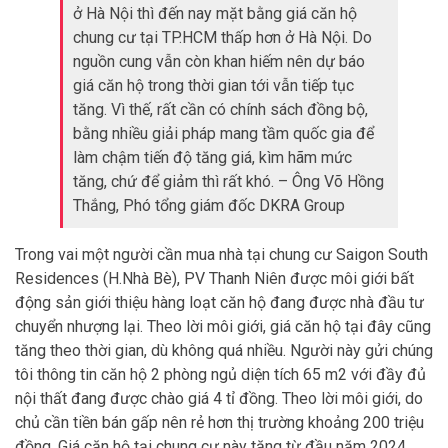
ở Hà Nội thì đến nay mặt bằng giá căn hộ
chung cư tại TP.HCM thấp hơn ở Hà Nội. Do
nguồn cung vẫn còn khan hiếm nên dự báo
giá căn hộ trong thời gian tới vẫn tiếp tục
tăng. Vì thế, rất cần có chính sách đồng bộ,
bằng nhiều giải pháp mang tầm quốc gia để
làm chậm tiến độ tăng giá, kìm hãm mức
tăng, chứ để giảm thì rất khó. – Ông Võ Hồng
Thắng, Phó tổng giám đốc DKRA Group
Trong vai một người cần mua nhà tại chung cư Saigon South
Residences (H.Nhà Bè), PV Thanh Niên được môi giới bất
động sản giới thiệu hàng loạt căn hộ đang được nhà đầu tư
chuyển nhượng lại. Theo lời môi giới, giá căn hộ tại đây cũng
tăng theo thời gian, dù không quá nhiều. Người này gửi chúng
tôi thông tin căn hộ 2 phòng ngủ diện tích 65 m2 với đầy đủ
nội thất đang được chào giá 4 tỉ đồng. Theo lời môi giới, do
chủ cần tiền bán gấp nên rẻ hơn thị trường khoảng 200 triệu
đồng. Giá căn hộ tại chung cư này tăng từ đầu năm 2024.