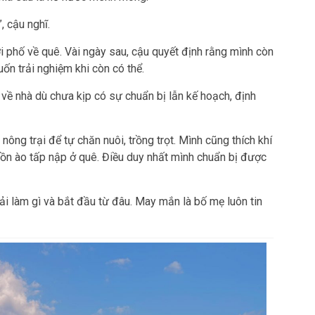
 cậu nghĩ.
ời phố về quê. Vài ngày sau, cậu quyết định rằng mình còn
ốn trải nghiệm khi còn có thể.
p về nhà dù chưa kịp có sự chuẩn bị lẫn kế hoạch, định
ông trại để tự chăn nuôi, trồng trọt. Mình cũng thích khí
ồn ào tấp nập ở quê. Điều duy nhất mình chuẩn bị được
ải làm gì và bắt đầu từ đâu. May mắn là bố mẹ luôn tin