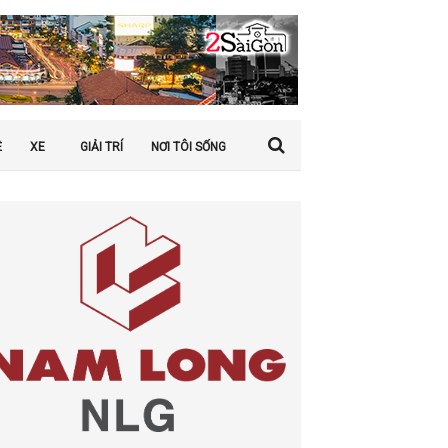
Ệ
XE
GIẢI TRÍ
NƠI TÔI SỐNG