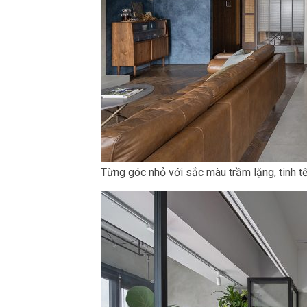
Từng góc nhỏ với sắc màu trầm lặng, tinh tế