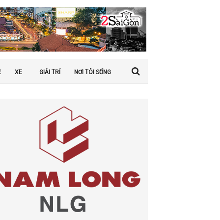
Ệ
XE
GIẢI TRÍ
NƠI TÔI SỐNG