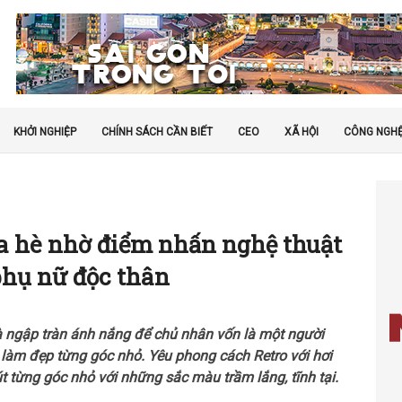
KHỞI NGHIỆP
CHÍNH SÁCH CẦN BIẾT
CEO
XÃ HỘI
CÔNG NGH
a hè nhờ điểm nhấn nghệ thuật
phụ nữ độc thân
và ngập tràn ánh nắng để chủ nhân vốn là một người
 làm đẹp từng góc nhỏ. Yêu phong cách Retro với hơi
 từng góc nhỏ với những sắc màu trầm lắng, tĩnh tại.