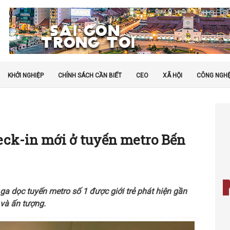
KHỞI NGHIỆP
CHÍNH SÁCH CẦN BIẾT
CEO
XÃ HỘI
CÔNG NGH
eck-in mới ở tuyến metro Bến
ga dọc tuyến metro số 1 được giới trẻ phát hiện gần
và ấn tượng.