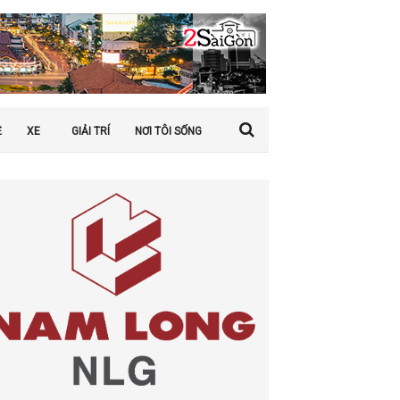
Ệ
XE
GIẢI TRÍ
NƠI TÔI SỐNG