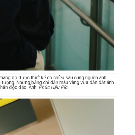
hang bộ được thiết kế có chiều sâu cùng nguồn ánh
n tượng. Những bảng chỉ dẫn màu vàng vừa dẫn dắt ánh
phần độc đáo. Ảnh:
Phúc Hậu Píc
.