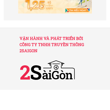
VẬN HÀNH VÀ PHÁT TRIỂN BỞI
CÔNG TY TNHH TRUYỀN THÔNG
2SAIGON
2SAIGON – KÊNH THÔNG TIN HỮU
ÍCH VỀ SÀI GÒN