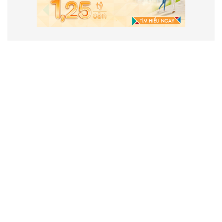
VẬN HÀNH VÀ PHÁT TRIỂN BỞI
CÔNG TY TNHH TRUYỀN THÔNG
2SAIGON
2SAIGON – KÊNH THÔNG TIN HỮU
ÍCH VỀ SÀI GÒN