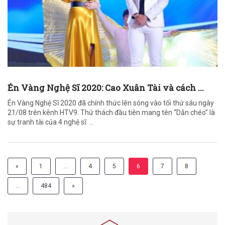
Én Vàng Nghệ Sĩ 2020: Cao Xuân Tài và cách ...
Én Vàng Nghệ Sĩ 2020 đã chính thức lên sóng vào tối thứ sáu ngày
21/08 trên kênh HTV9. Thử thách đầu tiên mang tên “Dẫn chéo” là
sự tranh tài của 4 nghệ sĩ: ...
«
1
…
4
5
6
7
8
…
484
»