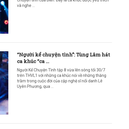
Chuyện tình của biển. Đây là ca khúc được yêu thích
và nghe ...
“Người kể chuyện tình”: Tùng Lâm hát
ca khúc “ca ...
Người Kể Chuyện Tình tập 8 vừa lên sóng tối 30/7
trên THVL1 với những ca khúc nói về những thăng
trầm trong cuộc đời của cặp nghệ sĩ nổi danh Lê
Uyên Phương, qua ...