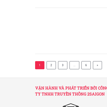
1
2
3
…
6
»
VẬN HÀNH VÀ PHÁT TRIỂN BỞI CÔN
TY TNHH TRUYỀN THÔNG 2SAIGON