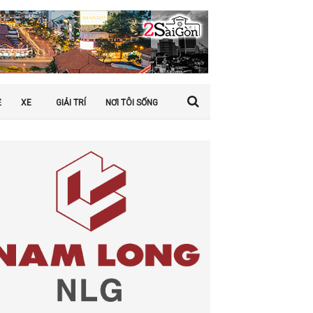
Ệ
XE
GIẢI TRÍ
NƠI TÔI SỐNG