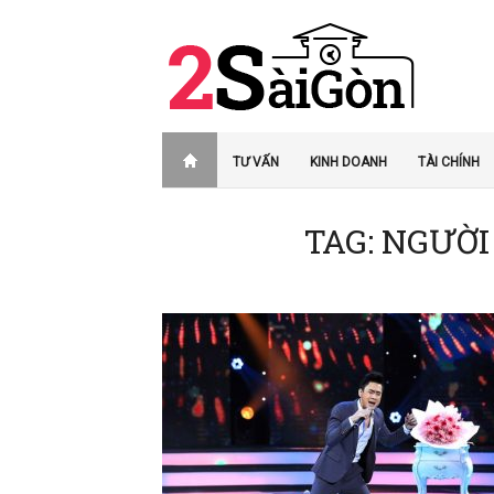
TƯ VẤN
KINH DOANH
TÀI CHÍNH
TAG: NGƯỜ