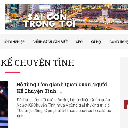
KHỞI NGHIỆP
CHÍNH SÁCH CẦN BIẾT
CEO
XÃ HỘI
CÔNG NGH
I KỂ CHUYỆN TÌNH
Đỗ Tùng Lâm giành Quán quân Người
Kể Chuyện Tình, ...
Đỗ Tùng Lâm đã xuất sắc đoạt danh hiệu Quán quân
Người Kể Chuyện Tình mùa 4 cùng giải thưởng trị giá
100 triệu đồng. Giọng hát kỹ thuật, cách xử lý ca khúc
tinh ...