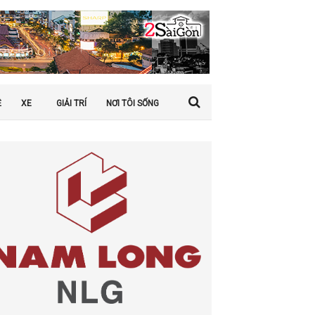
Ệ
XE
GIẢI TRÍ
NƠI TÔI SỐNG