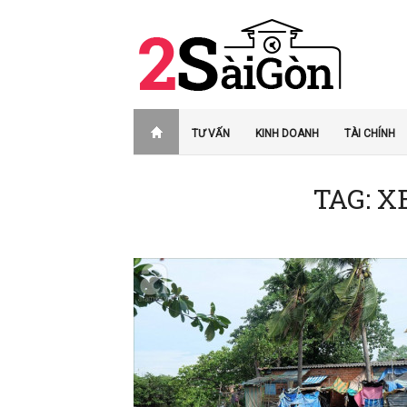
TƯ VẤN
KINH DOANH
TÀI CHÍNH
TAG: X