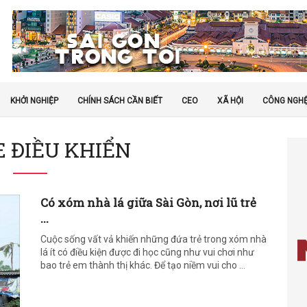
KHỞI NGHIỆP
CHÍNH SÁCH CẦN BIẾT
CEO
XÃ HỘI
CÔNG NGH
E ĐIỀU KHIỂN
Có xóm nhà lá giữa Sài Gòn, nơi lũ trẻ
...
Cuộc sống vất vả khiến những đứa trẻ trong xóm nhà
lá ít có điều kiện được đi học cũng như vui chơi như
bao trẻ em thành thị khác. Để tạo niềm vui cho ...