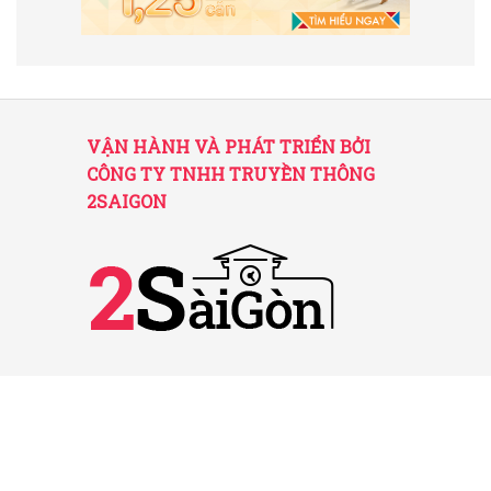
VẬN HÀNH VÀ PHÁT TRIỂN BỞI
CÔNG TY TNHH TRUYỀN THÔNG
2SAIGON
2SAIGON – KÊNH THÔNG TIN HỮU
ÍCH VỀ SÀI GÒN
Giấy phép hoạt động số 52/GP-STTTT do Sở