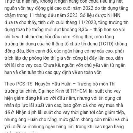
Thực tế, hiện nay, không ít ngân hàng còn chưa tiêu thụ hết
nguồn vốn huy động giá cao cuối năm 2022 do tín dụng tăng
chậm trong 11 tháng đầu năm 2023. Số liệu được NHNN
đưa ra cho thấy, tính đến cuối tháng 11/2023, tăng trưởng tín
dụng toàn hệ thống mới đạt khoảng 8,3% – thấp hơn so với
chỉ tiêu định hướng hồi đầu năm. Đồng thời, mức tăng
trưởng tín dụng của hệ thống tổ chức tín dụng (TCTD) không
đồng đều. Bên cạnh đó, các ngân hàng có nợ xấu cao, phải
trích lập dự phòng lớn thì giá vốn cũng bị đẩy lên cao, dẫn
tới lãi cho vay cao. Chưa kể, nguồn vốn chủ yếu vẫn từ ngắn
hạn và cần tuân thủ các quy định về an toàn vốn.
Theo PGS-TS. Nguyễn Hữu Huân – Trưởng bộ môn Thị
trường tài chính, Đại học Kinh tế TP.HCM, lãi suất cho vay
hiện giảm đáng kể so với đầu năm, nhưng với tín dụng cá
nhân áp lực lãi suất vẫn cao, bao gồm cả cho vay mua nhà
để ở. Nhận định lãi suất cho vay thời gian tới còn giảm tiếp,
nhưng ông Huân cho rằng, mức giảm không còn nhiều và chủ
yếu diễn ra ở những ngân hàng lớn, trong khi các ngân hàng