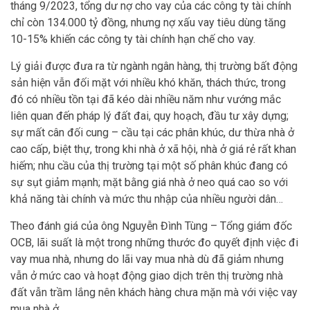
tháng 9/2023, tổng dư nợ cho vay của các công ty tài chính
chỉ còn 134.000 tỷ đồng, nhưng nợ xấu vay tiêu dùng tăng
10-15% khiến các công ty tài chính hạn chế cho vay.
Lý giải được đưa ra từ ngành ngân hàng, thị trường bất động
sản hiện vẫn đối mặt với nhiều khó khăn, thách thức, trong
đó có nhiều tồn tại đã kéo dài nhiều năm như vướng mắc
liên quan đến pháp lý đất đai, quy hoạch, đầu tư xây dựng;
sự mất cân đối cung – cầu tại các phân khúc, dư thừa nhà ở
cao cấp, biệt thự, trong khi nhà ở xã hội, nhà ở giá rẻ rất khan
hiếm; nhu cầu của thị trường tại một số phân khúc đang có
sự sụt giảm mạnh; mặt bằng giá nhà ở neo quá cao so với
khả năng tài chính và mức thu nhập của nhiều người dân…
Theo đánh giá của ông Nguyễn Đình Tùng – Tổng giám đốc
OCB, lãi suất là một trong những thước đo quyết định việc đi
vay mua nhà, nhưng do lãi vay mua nhà dù đã giảm nhưng
vẫn ở mức cao và hoạt động giao dịch trên thị trường nhà
đất vẫn trầm lắng nên khách hàng chưa mặn mà với việc vay
mua nhà ở.