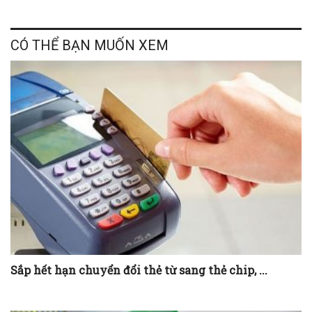
CÓ THỂ BẠN MUỐN XEM
Sắp hết hạn chuyển đổi thẻ từ sang thẻ chip, ...