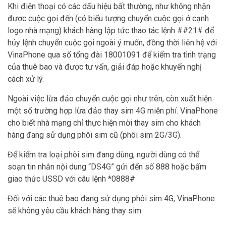
Khi điện thoại có các dấu hiệu bất thường, như không nhận
được cuộc gọi đến (có biểu tượng chuyển cuộc gọi ở cạnh
logo nhà mạng) khách hàng lập tức thao tác lệnh ##21# để
hủy lệnh chuyển cuộc gọi ngoài ý muốn, đồng thời liên hệ với
VinaPhone qua số tổng đài 18001091 để kiểm tra tình trạng
của thuê bao và được tư vấn, giải đáp hoặc khuyến nghị
cách xử lý.
Ngoài việc lừa đảo chuyển cuộc gọi như trên, còn xuất hiện
một số trường hợp lừa đảo thay sim 4G miễn phí. VinaPhone
cho biết nhà mạng chỉ thực hiện mời thay sim cho khách
hàng đang sử dụng phôi sim cũ (phôi sim 2G/3G).
Để kiểm tra loại phôi sim đang dùng, người dùng có thể
soạn tin nhắn nội dung “DS4G” gửi đến số 888 hoặc bấm
giao thức USSD với câu lệnh *0888#
Đối với các thuê bao đang sử dụng phôi sim 4G, VinaPhone
sẽ không yêu cầu khách hàng thay sim.