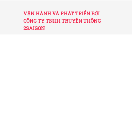
VẬN HÀNH VÀ PHÁT TRIỂN BỞI
CÔNG TY TNHH TRUYỀN THÔNG
2SAIGON
2SAIGON – KÊNH THÔNG TIN HỮU
ÍCH VỀ SÀI GÒN
Giấy phép hoạt động số 52/GP-STTTT do Sở
TT&TT TP.HCM cấp ngày 25/11/2016
Được quản lý bởi Công ty TNHH Truyền thông
2SaiGon
Địa chỉ: 201 Đường số 20, Phường 5, Quận Gò
Vấp, TP. HCM