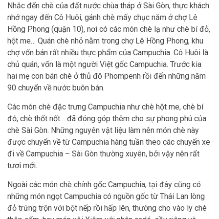
Nhắc đến chè của đất nước chùa tháp ở Sài Gòn, thực khách
nhớ ngay đến Cô Huôi, gánh chè mấy chục năm ở chợ Lê
Hồng Phong (quận 10), nơi có các món chè lạ như chè bí đỏ,
hột me… Quán chè nhỏ nằm trong chợ Lê Hồng Phong, khu
chợ vốn bán rất nhiều thực phẩm của Campuchia. Cô Huôi là
chủ quán, vốn là một người Việt gốc Campuchia. Trước kia
hai mẹ con bán chè ở thủ đô Phompenh rồi đến những năm
90 chuyển về nước buôn bán.
Các món chè đặc trưng Campuchia như chè hột me, chè bí
đỏ, chè thốt nốt… đã đóng góp thêm cho sự phong phú của
chè Sài Gòn. Những nguyên vật liệu làm nên món chè này
được chuyển về từ Campuchia hàng tuần theo các chuyến xe
đi về Campuchia – Sài Gòn thường xuyên, bởi vậy nên rất
tươi mới.
Ngoài các món chè chính gốc Campuchia, tại đây cũng có
những món ngọt Campuchia có nguồn gốc từ Thái Lan lòng
đỏ trứng trộn với bột nếp rồi hấp lên, thường cho vào ly chè