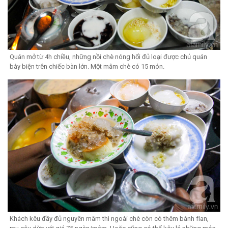
Quán mở từ 4h chiều, những nồi chè nóng hổi đủ loại được chủ quán
bày biện trên chiếc bàn lớn. Một mâm chè có 15 món.
Khách kêu đầy đủ nguyên mâm thì ngoài chè còn có thêm bánh flan,