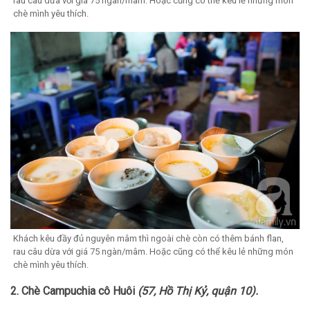
rau câu dừa với giá 75 ngàn/mâm. Hoặc cũng có thể kêu lẻ những món
chè mình yêu thích.
Khách kêu đầy đủ nguyên mâm thì ngoài chè còn có thêm bánh flan,
rau câu dừa với giá 75 ngàn/mâm. Hoặc cũng có thể kêu lẻ những món
chè mình yêu thích.
2. Chè Campuchia cô Huôi
(57, Hồ Thị Kỷ, quận 10).