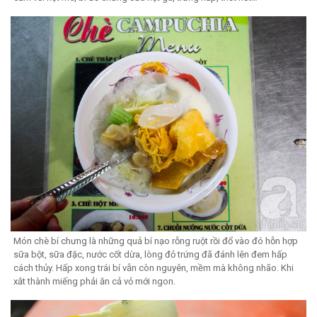
Món chè bí chưng là những quả bí nạo rỗng ruột rồi đổ vào đó hỗn hợp
sữa bột, sữa đặc, nước cốt dừa, lòng đỏ trứng đã đánh lên đem hấp
cách thủy. Hấp xong trái bí vẫn còn nguyên, mềm mà không nhão. Khi
xắt thành miếng phải ăn cả vỏ mới ngon.