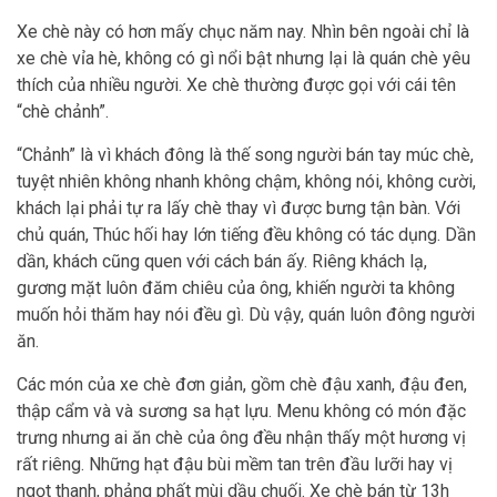
Xe chè này có hơn mấy chục năm nay. Nhìn bên ngoài chỉ là
xe chè vỉa hè, không có gì nổi bật nhưng lại là quán chè yêu
thích của nhiều người. Xe chè thường được gọi với cái tên
“chè chảnh”.
“Chảnh” là vì khách đông là thế song người bán tay múc chè,
tuyệt nhiên không nhanh không chậm, không nói, không cười,
khách lại phải tự ra lấy chè thay vì được bưng tận bàn. Với
chủ quán, Thúc hối hay lớn tiếng đều không có tác dụng. Dần
dần, khách cũng quen với cách bán ấy. Riêng khách lạ,
gương mặt luôn đăm chiêu của ông, khiến người ta không
muốn hỏi thăm hay nói đều gì. Dù vậy, quán luôn đông người
ăn.
Các món của xe chè đơn giản, gồm chè đậu xanh, đậu đen,
thập cẩm và và sương sa hạt lựu. Menu không có món đặc
trưng nhưng ai ăn chè của ông đều nhận thấy một hương vị
rất riêng. Những hạt đậu bùi mềm tan trên đầu lưỡi hay vị
ngọt thanh, phảng phất mùi dầu chuối. Xe chè bán từ 13h