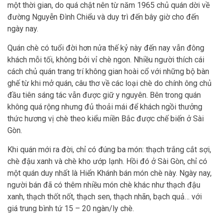
một thời gian, do quá chật nên từ năm 1965 chủ quán dời về
đường Nguyễn Đình Chiểu và duy trì đến bây giờ cho đến
ngày nay.
Quán chè có tuổi đời hơn nửa thế kỷ này đến nay vẫn đông
khách mỗi tối, không bởi vỉ chè ngon. Nhiều người thích cái
cách chủ quán trang trí không gian hoài cổ với những bộ bàn
ghế từ khi mở quán, câu thơ về các loại chè do chính ông chủ
đầu tiên sáng tác vẫn được giữ y nguyên. Bên trong quán
không quá rộng nhưng đủ thoải mái để khách ngồi thưởng
thức hương vị chè theo kiểu miền Bắc được chế biến ở Sài
Gòn.
Khi quán mới ra đời, chỉ có đúng ba món: thạch trắng cắt sợi,
chè đậu xanh và chè kho ướp lạnh. Hồi đó ở Sài Gòn, chỉ có
một quán duy nhất là Hiển Khánh bán món chè này. Ngày nay,
người bán đã có thêm nhiều món chè khác như thạch đậu
xanh, thạch thốt nốt, thạch sen, thạch nhãn, bạch quả… với
giá trung bình tứ 15 – 20 ngàn/ly chè.