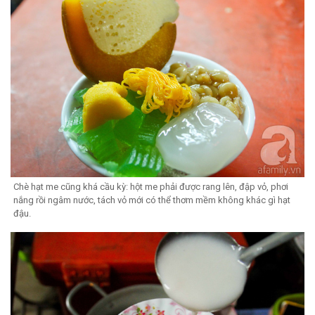
Chè hạt me cũng khá cầu kỳ: hột me phải được rang lên, đập vỏ, phơi
nắng rồi ngâm nước, tách vỏ mới có thể thơm mềm không khác gì hạt
đậu.