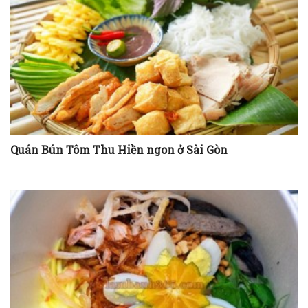
Quán Bún Tôm Thu Hiền ngon ở Sài Gòn