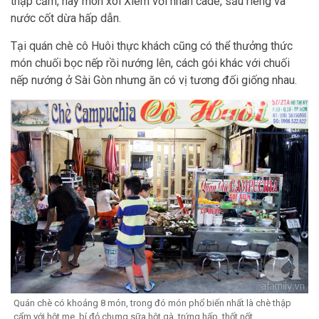
thập cẩm, hay món xôi Xiêm với nhân cadé, sầu riêng và
nước cốt dừa hấp dẫn.
Tại quán chè cô Huôi thực khách cũng có thể thưởng thức
món chuối bọc nếp rồi nướng lên, cách gói khác với chuối
nếp nướng ở Sài Gòn nhưng ăn có vị tương đối giống nhau.
Quán chè có khoảng 8 món, trong đó món phổ biến nhất là chè thập
cẩm với hột me, bí đỏ chưng sữa hột gà, trứng hấp, thốt nốt…