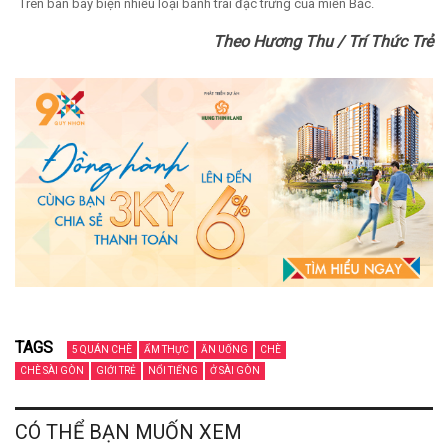
Trên bàn bày biện nhiều loại bánh trái đặc trưng của miền Bắc.
Theo Hương Thu / Trí Thức Trẻ
TAGS
5 QUÁN CHÈ
ẨM THỰC
ĂN UỐNG
CHÈ
CHÈ SÀI GÒN
GIỚI TRẺ
NỔI TIẾNG
Ở SÀI GÒN
CÓ THỂ BẠN MUỐN XEM