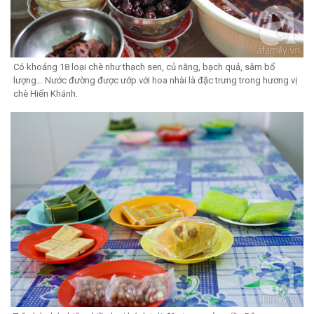
Có khoảng 18 loại chè như thạch sen, củ năng, bạch quả, sâm bổ
lượng… Nước đường được ướp với hoa nhài là đặc trưng trong hương vị
chè Hiển Khánh.