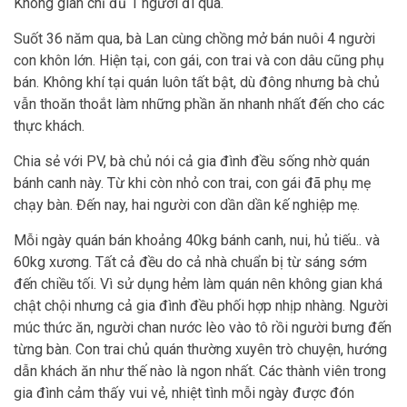
Không gian chỉ đủ 1 người đi qua.
Suốt 36 năm qua, bà Lan cùng chồng mở bán nuôi 4 người
con khôn lớn. Hiện tại, con gái, con trai và con dâu cũng phụ
bán. Không khí tại quán luôn tất bật, dù đông nhưng bà chủ
vẫn thoăn thoắt làm những phần ăn nhanh nhất đến cho các
thực khách.
Chia sẻ với PV, bà chủ nói cả gia đình đều sống nhờ quán
bánh canh này. Từ khi còn nhỏ con trai, con gái đã phụ mẹ
chạy bàn. Đến nay, hai người con dần dần kế nghiệp mẹ.
Mỗi ngày quán bán khoảng 40kg bánh canh, nui, hủ tiếu.. và
60kg xương. Tất cả đều do cả nhà chuẩn bị từ sáng sớm
đến chiều tối. Vì sử dụng hẻm làm quán nên không gian khá
chật chội nhưng cả gia đình đều phối hợp nhịp nhàng. Người
múc thức ăn, người chan nước lèo vào tô rồi người bưng đến
từng bàn. Con trai chủ quán thường xuyên trò chuyện, hướng
dẫn khách ăn như thế nào là ngon nhất. Các thành viên trong
gia đình cảm thấy vui vẻ, nhiệt tình mỗi ngày được đón