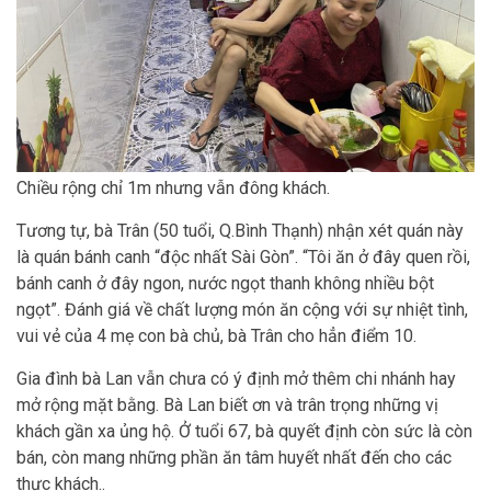
Chiều rộng chỉ 1m nhưng vẫn đông khách.
Tương tự, bà Trân (50 tuổi, Q.Bình Thạnh) nhận xét quán này
là quán bánh canh “độc nhất Sài Gòn”. “Tôi ăn ở đây quen rồi,
bánh canh ở đây ngon, nước ngọt thanh không nhiều bột
ngọt”. Đánh giá về chất lượng món ăn cộng với sự nhiệt tình,
vui vẻ của 4 mẹ con bà chủ, bà Trân cho hẳn điểm 10.
Gia đình bà Lan vẫn chưa có ý định mở thêm chi nhánh hay
mở rộng mặt bằng. Bà Lan biết ơn và trân trọng những vị
khách gần xa ủng hộ. Ở tuổi 67, bà quyết định còn sức là còn
bán, còn mang những phần ăn tâm huyết nhất đến cho các
thực khách..