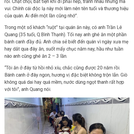
rồi. Chật chội, bất tiện khi đi phải nép, tránh nhau nhưng mà
vui. Chính cái độc lạ này mới làm nên tên tuổi và thương hiệu
của quán. Ai đến một lần cũng nhớ”.
Trong một số khách “ruột” tại quán ăn này, có anh Trần Lê
Quang (35 tuổi, Q.Bình Thạnh). Tối nay anh ghé ăn một phần
bánh canh đầy đủ. Anh chia sẻ biết đến quán vì ngày xưa mẹ
hay dắt qua đây ăn, suốt mấy chục năm nay, hầu như tuần
nào anh cũng ghé ăn 2 – 3 lần.
“Tôi ăn ở đây từ hồi nhỏ xíu, chắc cũng được 20 năm rồi.
Bánh canh ở đây ngon, hương vị đặc biệt không trộn lẫn. Giò
không quá dai hay quá mềm, nước dùng ngọt thanh rất hợp
với tôi”, anh Quang nói.