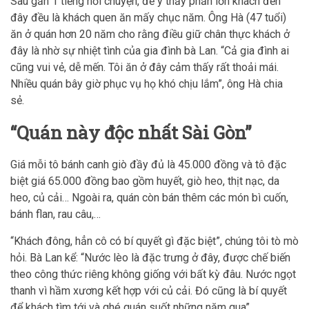
Sau gần 1 tiếng hỏi chuyện, để ý thấy phần lớn khách đến
đây đều là khách quen ăn mấy chục năm. Ông Hà (47 tuổi)
ăn ở quán hơn 20 năm cho rằng điều giữ chân thực khách ở
đây là nhờ sự nhiệt tình của gia đình bà Lan. “Cả gia đình ai
cũng vui vẻ, dễ mến. Tôi ăn ở đây cảm thấy rất thoải mái.
Nhiều quán bây giờ phục vụ họ khó chịu lắm”, ông Hà chia
sẻ.
“Quán này độc nhất Sài Gòn”
Giá mỗi tô bánh canh giò đầy đủ là 45.000 đồng và tô đặc
biệt giá 65.000 đồng bao gồm huyết, giò heo, thịt nạc, da
heo, củ cải… Ngoài ra, quán còn bán thêm các món bì cuốn,
bánh flan, rau câu,…
“Khách đông, hẳn cô có bí quyết gì đặc biệt”, chúng tôi tò mò
hỏi. Bà Lan kể: “Nước lèo là đặc trưng ở đây, được chế biến
theo công thức riêng không giống với bất kỳ đâu. Nước ngọt
thanh vì hầm xương kết hợp với củ cải. Đó cũng là bí quyết
để khách tìm tới và ghé quán suốt những năm qua”.