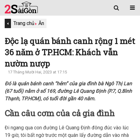
Trang chủ
Ăn
Độc lạ quán bánh canh rộng 1 mét
36 năm ở TP.HCM: Khách vẫn
nườm nượp
17 Tháng Mười Hai, 2023 at 17:15
Đó là quán bánh canh “hẻm” của gia đình bà Ngô Thị Lan
(67 tuổi) nằm ở số 169, đường Lê Quang Định (P.7, Q.Bình
Thạnh, TP.HCM), có tuổi đời gần 40 năm.
Cần câu cơm của cả gia đình
Đi ngang qua con đường Lê Quang Định đông đúc vào lúc
19 giờ, tôi bất ngờ trước một quán lấy đường dẫn vào nhà