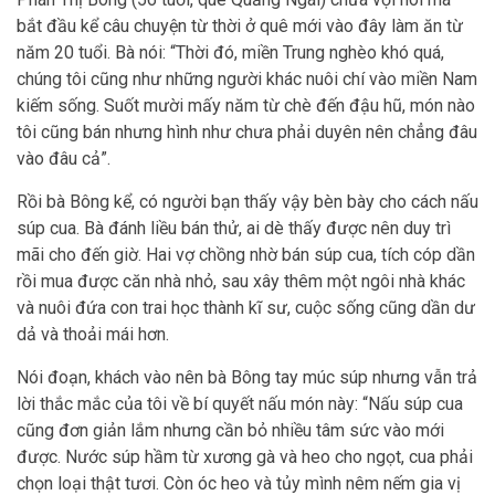
bắt đầu kể câu chuyện từ thời ở quê mới vào đây làm ăn từ
năm 20 tuổi. Bà nói: “Thời đó, miền Trung nghèo khó quá,
chúng tôi cũng như những người khác nuôi chí vào miền Nam
kiếm sống. Suốt mười mấy năm từ chè đến đậu hũ, món nào
tôi cũng bán nhưng hình như chưa phải duyên nên chẳng đâu
vào đâu cả”.
Rồi bà Bông kể, có người bạn thấy vậy bèn bày cho cách nấu
súp cua. Bà đánh liều bán thử, ai dè thấy được nên duy trì
mãi cho đến giờ. Hai vợ chồng nhờ bán súp cua, tích cóp dần
rồi mua được căn nhà nhỏ, sau xây thêm một ngôi nhà khác
và nuôi đứa con trai học thành kĩ sư, cuộc sống cũng dần dư
dả và thoải mái hơn.
Nói đoạn, khách vào nên bà Bông tay múc súp nhưng vẫn trả
lời thắc mắc của tôi về bí quyết nấu món này: “Nấu súp cua
cũng đơn giản lắm nhưng cần bỏ nhiều tâm sức vào mới
được. Nước súp hầm từ xương gà và heo cho ngọt, cua phải
chọn loại thật tươi. Còn óc heo và tủy mình nêm nếm gia vị