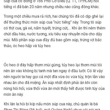
Súp cua cô Bông ở 166 Phó Cơ Điều (Q. 11, TP.HCM) nổi
tiếng vì đã bán 20 năm nhưng chiều nào cũng đông khác.
Trong một chiều mưa rả rích, hai chúng tôi đã có dịp ghé lại
để thưởng thức món súp cua “nức tiếng” này. Trong tô súp
có thịt cua, gà xé, nấm tuyết, trứng cút,… Khi ăn thì nêm thêm
chút dầu hào, nước tương, xíu tiêu xay nhuyễn nữa cho dậy
mùi. Mỗi phần súp cua đầy đủ bao gồm súp, trứng vịt bắc
thảo, óc heo hấp và tủy heo.
Óc heo ở đây hấp thơm mùi gừng, tủy heo lại thơm mùi tỏi
nên ăn vào không bị tanh mà tan ngay ở đầu lưỡi. Có lẽ vậy
nên người ta hay gọi cả một đĩa vừa óc vừa tủy, trộn lẫn vào
nhau ăn cho đã miệng. Ăn súp nhất định phải ăn khi còn
nóng hôi hổi, vừa thổi vừa ăn mới thấy hết được tinh túy của
món ăn này.
Khi lân la hỏi bí kíp nấu món súp cua này, chủ quán là bà
Phan Thị Bông (56 tuổi, quê Quảng Ngãi) chưa vội nói mà