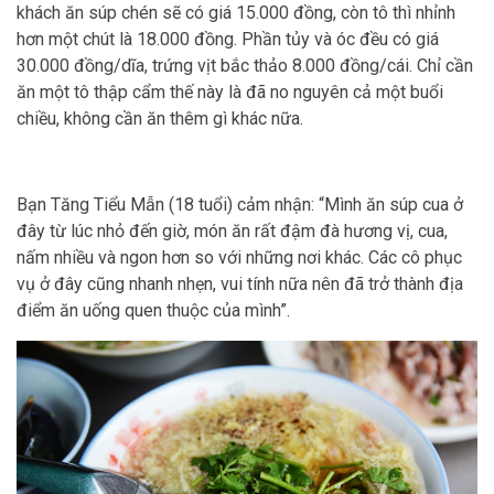
khách ăn súp chén sẽ có giá 15.000 đồng, còn tô thì nhỉnh
hơn một chút là 18.000 đồng. Phần tủy và óc đều có giá
30.000 đồng/dĩa, trứng vịt bắc thảo 8.000 đồng/cái. Chỉ cần
ăn một tô thập cẩm thế này là đã no nguyên cả một buổi
chiều, không cần ăn thêm gì khác nữa.
Bạn Tăng Tiểu Mẫn (18 tuổi) cảm nhận: “Mình ăn súp cua ở
đây từ lúc nhỏ đến giờ, món ăn rất đậm đà hương vị, cua,
nấm nhiều và ngon hơn so với những nơi khác. Các cô phục
vụ ở đây cũng nhanh nhẹn, vui tính nữa nên đã trở thành địa
điểm ăn uống quen thuộc của mình”.