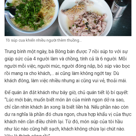
Tô súp cua khiến nhiều người thèm thuồng…
Trung bình một ngày, bà Bông bán được 7 nồi súp to với sự
giúp sức của 4 người làm và chồng, tính cả là 6 người. Mỗi
người mỗi việc, người múc, người đóng nắp, bỏ súp vào bọc
rồi mang ra cho khách,… ai cũng làm không ngớt tay. Dù
khách đông, làm việc nhiều nhưng ai cũng vui vẻ, thoải mái.
Để quán ăn đắt khách như bây giờ, chủ quán tiết lộ bí quyết:
“Lúc mới bán, muốn biết món ăn của mình ngon dở ra sao,
chỉ cần nhìn khách ăn xong là biết liền hà. Nếu phần nào còn
dư ra nghĩa là phần đó chưa ngon, chưa hợp khẩu vị của thực
khách nên cần điều chỉnh lại. Từ đó, món súp của tôi hầu
như lúc nào cũng hết sạch, khách không chừa lại chút nào.