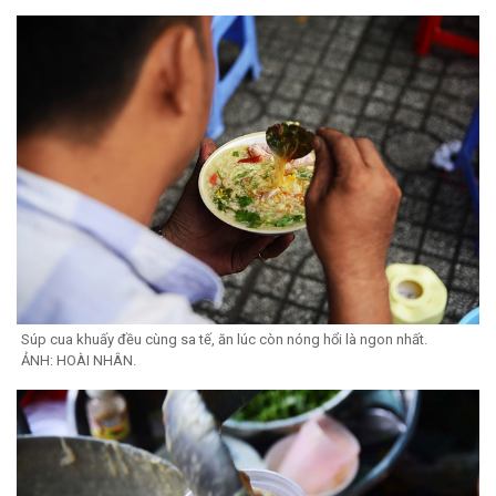
Súp cua khuấy đều cùng sa tế, ăn lúc còn nóng hổi là ngon nhất.
ẢNH: HOÀI NHÂN.