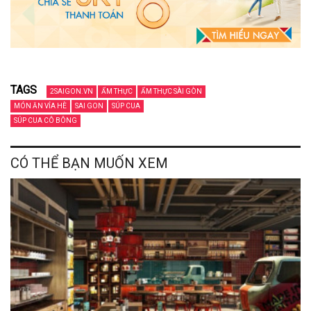
TAGS
2SAIGON.VN
ẨM THỰC
ẨM THỰC SÀI GÒN
MÓN ĂN VỈA HÈ
SAI GON
SÚP CUA
SÚP CUA CÔ BÔNG
CÓ THỂ BẠN MUỐN XEM