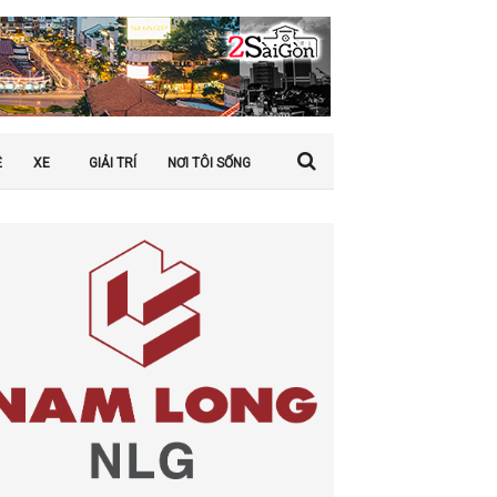
Ệ
XE
GIẢI TRÍ
NƠI TÔI SỐNG