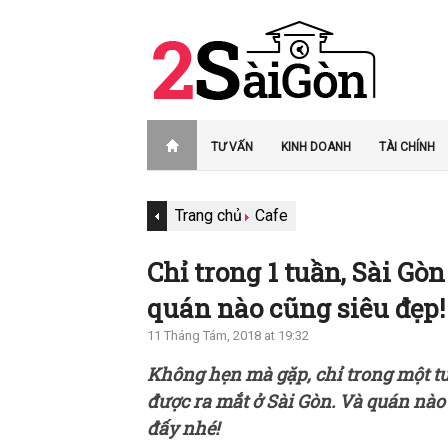
TƯ VẤN
KINH DOANH
TÀI CHÍNH
Trang chủ
Cafe
Chỉ trong 1 tuần, Sài Gò
quán nào cũng siêu đẹp!
11 Tháng Tám, 2018 at 19:32
Không hẹn mà gặp, chỉ trong một t
được ra mắt ở Sài Gòn. Và quán nào 
đấy nhé!