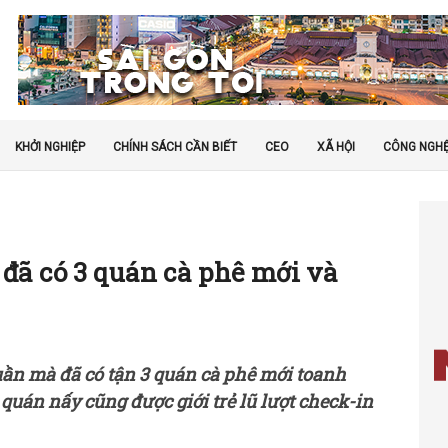
KHỞI NGHIỆP
CHÍNH SÁCH CẦN BIẾT
CEO
XÃ HỘI
CÔNG NGH
n đã có 3 quán cà phê mới và
uần mà đã có tận 3 quán cà phê mới toanh
quán nấy cũng được giới trẻ lũ lượt check-in