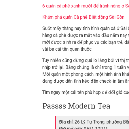
6 quán cà phê xanh mướt để tránh nóng ở S
Khám phá quán Cà phê Biệt động Sài Gòn
Suốt mấy tháng nay tình hình quán xá ở Sài
hàng cà phê được ra mắt vào đầu năm nay t
mới được sinh ra để phục vụ các bạn trẻ, d
vài ba cái tên quen thuộc.
Tuy nhiên cũng đừng quá lo lắng bởi vì thị
nhịp trở lại. Bằng chứng là chỉ trong 1 tuầ
Mỗi quán một phong cách, một hình ảnh khác
đang được dân tình kéo đến check-in ầm ầ
Tìm ngay một cái tên phù hợp để đổi gió cu
Passss Modern Tea
Địa chỉ:
26 Lý Tự Trọng, phường Bế
Giờ mở cửa:
9AM-10PM