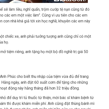
hể sẽ làm liều, nghĩ quẩn, trộm cướp tệ nạn cũng từ đó
 cho các em một việc làm”. Cũng vì ưu tiên cho các em
 con nhà khá giả tới xin học nghề, khuyên các em này
một chiếc xe, anh phải tưởng tượng anh cũng chỉ có một
ủa họ.
mở tiệm riêng, anh tặng họ một bộ đồ nghề trị giá 50
Anh Phúc cho biết thu nhập của tiệm vừa đủ để trang
iện. Hằng ngày, anh đặt 60 suất cơm để tặng cho những
hoạt động này hằng tháng đã hơn 32 triệu đồng.
ỏ để duy trì tủ thuốc từ thiện, mời bác sĩ khám bệnh từ
khám thì được khám miễn phí. Anh cũng đặt thùng bánh mì