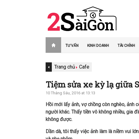
TƯ VẤN
KINH DOANH
TÀI CHÍNH
Trang chủ
Cafe
Tiệm sửa xe kỳ lạ giữa 
10 Tháng Sáu, 2016 at 13:13
Hồi mới lấy ảnh, vợ chồng còn nghèo, ảnh c
người khác. Thấy tiền vô không nhiều, gia đ
không được.
Dần dà, tôi thấy việc ảnh làm là niềm vui lớ
và nhẹ nhõm.