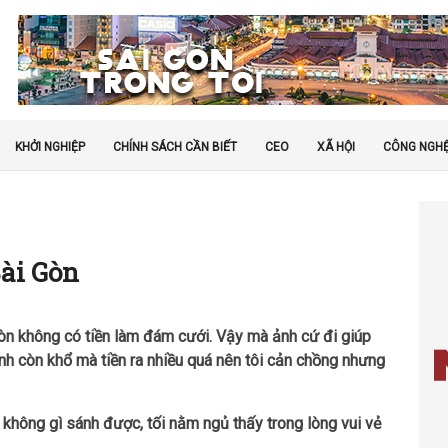
KHỞI NGHIỆP
CHÍNH SÁCH CẦN BIẾT
CEO
XÃ HỘI
CÔNG NGH
Sài Gòn
òn không có tiền làm đám cưới. Vậy mà ảnh cứ đi giúp
ình còn khổ mà tiền ra nhiều quá nên tôi cản chồng nhưng
n không gì sánh được, tối nằm ngủ thấy trong lòng vui vẻ