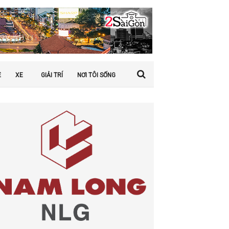
Ệ
XE
GIẢI TRÍ
NƠI TÔI SỐNG