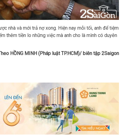
c nhà và mới trả nợ xong. Hiện nay mỗi tối, anh để tiệm
iếm thêm tiền lo những việc mà anh cho là mình có duyên
Theo HỒNG MINH (Pháp luật TP.HCM)/ biên tập 2Saigon