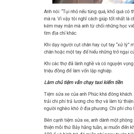
Anh nói: “Tụi nhỏ nếu túng quá, khổ quá có t
mà ra. Vì vậy tôi nghĩ cách giúp tốt nhất là
kém may mắn mà anh từ chối những học viên
tìm địa chỉ khác.
Khi dạy người cụt chân hay cụt tay “xử lý” 
chân hoặc một tay để hiểu những trở ngại c
Khi các thợ đã lành nghề và có nguyện vọng 
triệu đồng để làm vốn lập nghiệp.
Làm chủ tiệm vẫn chạy taxi kiếm tiền
Tiệm sửa xe của anh Phúc khá đông khách. 
trải chi phí trả lương cho thợ và làm từ th
người nghèo khó ở địa phương. Chi phí cho 
Bên cạnh tiệm sửa xe, anh dành một phòng nh
thiện mỗi thứ Bảy hằng tuần, ai muốn đến 