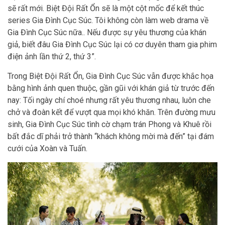
sẽ rất mới. Biệt Đội Rất Ổn sẽ là một cột mốc để kết thúc
series Gia Đình Cục Súc. Tôi không còn làm web drama về
Gia Đình Cục Súc nữa.. Nếu được sự yêu thương của khán
giả, biết đâu Gia Đình Cục Súc lại có cơ duyên tham gia phim
điện ảnh lần thứ 2, thứ 3”.
Trong Biệt Đội Rất Ổn, Gia Đình Cục Súc vẫn được khắc họa
bằng hình ảnh quen thuộc, gần gũi với khán giả từ trước đến
nay: Tối ngày chí choé nhưng rất yêu thương nhau, luôn che
chở và đoàn kết để vượt qua mọi khó khăn. Trên đường mưu
sinh, Gia Đình Cục Súc tình cờ chạm trán Phong và Khuê rồi
bất đắc dĩ phải trở thành “khách không mời mà đến” tại đám
cưới của Xoàn và Tuấn.