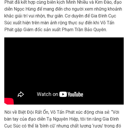
Phát đã kết hợp cùng biên kịch Minh Nhiều và Kim Đào, đạo
diễn Ngọc Hùng để mang đến cho người xem những khoảnh
khắc giải trí vui nhộn, thư giãn. Cơ duyên để Gia Đình Cục
Súc xuất hiện trên màn ảnh rộng thực sự đến khi Võ Tấn
Phát gặp Giám đốc sản xuất Phạm Trần Bảo Quyên.
Nói về Biệt Đội Rất Ổn, Võ Tấn Phát xúc động chia sẻ: “Với
bàn tay của đạo diễn Tạ Nguyên Hiệp, tôi tin rằng Gia Đình
Cục Súc có thể là ‘bình cũ’ nhưng chất lượng ‘rượu’ trong đó