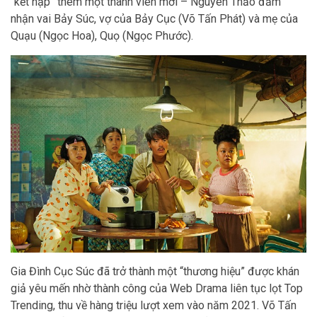
“kết nạp” thêm một thành viên mới – Nguyên Thảo đảm
nhận vai Bảy Súc, vợ của Bảy Cục (Võ Tấn Phát) và mẹ của
Quạu (Ngọc Hoa), Quọ (Ngọc Phước).
Gia Đình Cục Súc đã trở thành một “thương hiệu” được khán
giả yêu mến nhờ thành công của Web Drama liên tục lọt Top
Trending, thu về hàng triệu lượt xem vào năm 2021. Võ Tấn