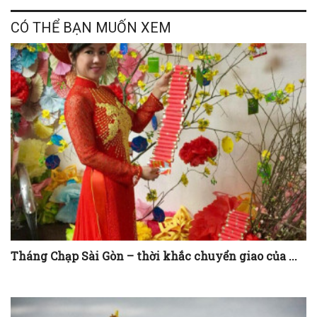
CÓ THỂ BẠN MUỐN XEM
Tháng Chạp Sài Gòn – thời khắc chuyển giao của ...