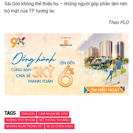
Sài Gòn không thể thiếu họ – những người góp phần làm nên
bộ mặt của TP tương lai.
Theo PLO
TAGS
2SAIGON
CẢM NHẬN SÀI GÒN
ĐƯỜNG PHỐ TP.HCM
HẾT THÔNG THOÁNG
NHỮNG NGÀY TRONG TẾT
XE CỘ CHEN CHÚC