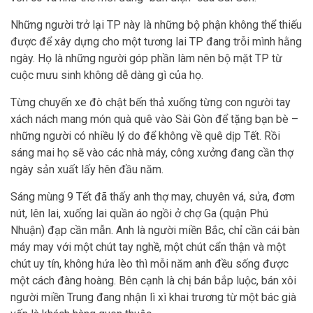
Những người trở lại TP này là những bộ phận không thể thiếu
được để xây dựng cho một tương lai TP đang trỗi mình hằng
ngày. Họ là những người góp phần làm nên bộ mặt TP từ
cuộc mưu sinh không dễ dàng gì của họ.
Từng chuyến xe đò chật bến thả xuống từng con người tay
xách nách mang món quà quê vào Sài Gòn để tặng bạn bè –
những người có nhiều lý do để không về quê dịp Tết. Rồi
sáng mai họ sẽ vào các nhà máy, công xưởng đang cần thợ
ngày sản xuất lấy hên đầu năm.
Sáng mùng 9 Tết đã thấy anh thợ may, chuyên vá, sửa, đơm
nút, lên lai, xuống lai quần áo ngồi ở chợ Ga (quận Phú
Nhuận) đạp cần mẫn. Anh là người miền Bắc, chỉ cần cái bàn
máy may với một chút tay nghề, một chút cẩn thận và một
chút uy tín, không hứa lèo thì mỗi năm anh đều sống được
một cách đàng hoàng. Bên cạnh là chị bán bắp luộc, bán xôi
người miền Trung đang nhận lì xì khai trương từ một bác già