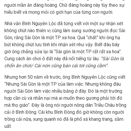
người mần ăn đàng hoàng. Chữ đàng hoàng này tùy theo sự
hiểu biết và mong mỏi có giới hạn của từng con người.
Nhà văn Bình Nguyên Lộc đã từng viết với một sự nhận xét
không chút nào thiên vị cũng làm sung sướng người đọc Sài
Gòn, rằng Sài Gòn là một TP xa hoa. Quá “chất” khi ông hạ
bút không chút lưu tình khi nhận xét như vậy. Biết đâu bây
giờ ông chẳng sửa lại là “Sài gòn là một TP rất rất xa hoa”.
Cung cách ăn chơi ở đất này đã nổi tiếng từ lâu:
“Sài Gòn là
chốn ăn chơi/ Cái nón cũng bán cái tơi cũng cầm”
.
Nhưng hơn 50 năm về trước, ông Bình Nguyên Lộc cũng viết:
“Nhưng Sài Gòn là một TP của làm việc. Nhưng không đâu
người Sài Gòn làm việc nhiều bằng ở đây. Đó là một trường
hợp cần cù và nhẫn nại mà ai muốn theo gương phải tới đó
mà thọ giáo”. Đây là ông nói người nông dân Triều Châu trồng
cải ở Bình Đông. Cái khu Bình Đông đó giờ không còn người
trồng cải nữa, xung quanh nó đã là phố xá khang trang, sầm
uất.