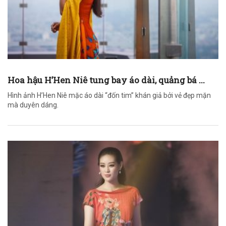
Hoa hậu H’Hen Niê tung bay áo dài, quảng bá ...
Hình ảnh H’Hen Niê mặc áo dài “đốn tim” khán giả bởi vẻ đẹp mặn
mà duyên dáng.