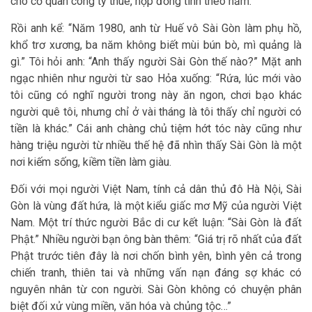
cho cơ quan công ty thuê, họp đồng tính theo năm.”
Rồi anh kể: “Năm 1980, anh từ Huế vô Sài Gòn làm phụ hồ,
khổ trơ xương, ba năm không biết mùi bún bò, mì quảng là
gì.” Tôi hỏi anh: “Anh thấy người Sài Gòn thế nào?” Mặt anh
ngạc nhiên như người từ sao Hỏa xuống: “Rứa, lúc mới vào
tôi cũng có nghĩ người trong này ăn ngon, chơi bạo khác
người quê tôi, nhưng chỉ ở vài tháng là tôi thấy chỉ người có
tiền là khác.” Cái anh chàng chủ tiệm hớt tóc này cũng như
hàng triệu người từ nhiều thế hệ đã nhìn thấy Sài Gòn là một
nơi kiếm sống, kiềm tiền làm giàu.
Ðối với mọi người Việt Nam, tính cả dân thủ đô Hà Nội, Sài
Gòn là vùng đất hứa, là một kiểu giấc mơ Mỹ của người Việt
Nam. Một trí thức người Bắc di cư kết luận: “Sài Gòn là đất
Phật.” Nhiều người bạn ông bàn thêm: “Giá trị rõ nhất của đất
Phật trước tiên đây là nơi chốn bình yên, bình yên cả trong
chiến tranh, thiên tai và những vấn nạn đáng sợ khác có
nguyên nhân từ con người. Sài Gòn không có chuyện phân
biệt đối xử vùng miền, văn hóa và chủng tộc…”