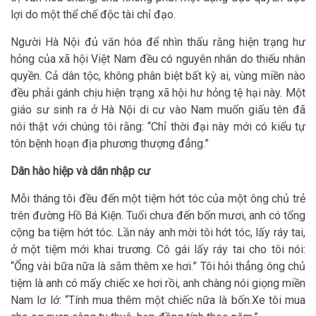
lợi do một thể chế độc tài chỉ đạo.
Người Hà Nội đủ văn hóa để nhìn thấu rằng hiện trạng hư
hỏng của xã hội Việt Nam đều có nguyên nhân do thiếu nhân
quyền. Cả dân tộc, không phân biệt bất kỳ ai, vùng miền nào
đều phải gánh chịu hiện trạng xã hội hư hỏng tệ hại này. Một
giáo sư sinh ra ở Hà Nội di cư vào Nam muốn giấu tên đã
nói thật với chúng tôi rằng: “Chỉ thời đại này mới có kiểu tự
tôn bệnh hoạn địa phương thượng đẳng.”
Dân hào hiệp và dân nhập cư
Mỗi tháng tôi đều đến một tiệm hớt tóc của một ông chủ trẻ
trên đường Hồ Bá Kiện. Tuổi chưa đến bốn mươi, anh có tổng
cộng ba tiệm hớt tóc. Lần này anh mời tôi hớt tóc, lấy ráy tai,
ở một tiệm mới khai trương. Cô gái lấy ráy tai cho tôi nói:
“Ổng vài bữa nữa là sắm thêm xe hơi.” Tôi hỏi thẳng ông chủ
tiệm là anh có mấy chiếc xe hơi rồi, anh chàng nói giọng miền
Nam lơ lớ: “Tính mua thêm một chiếc nữa là bốn.Xe tôi mua