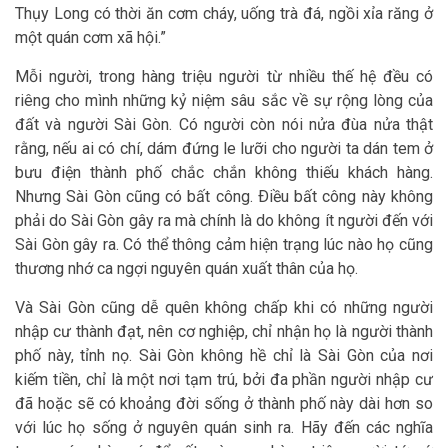
Thụy Long có thời ăn cơm cháy, uống trà đá, ngồi xỉa răng ở
một quán cơm xã hội.”
Mỗi người, trong hàng triệu người từ nhiều thế hệ đều có
riêng cho mình những kỷ niệm sâu sắc về sự rộng lòng của
đất và người Sài Gòn. Có người còn nói nửa đùa nửa thật
rằng, nếu ai có chí, dám đứng le lưỡi cho người ta dán tem ở
bưu điện thành phố chắc chắn không thiếu khách hàng.
Nhưng Sài Gòn cũng có bất công. Ðiều bất công này không
phải do Sài Gòn gây ra mà chính là do không ít người đến với
Sài Gòn gây ra. Có thể thông cảm hiện trạng lúc nào họ cũng
thương nhớ ca ngợi nguyên quán xuất thân của họ.
Và Sài Gòn cũng dễ quên không chấp khi có những người
nhập cư thành đạt, nên cơ nghiệp, chỉ nhận họ là người thành
phố này, tỉnh nọ. Sài Gòn không hề chỉ là Sài Gòn của nơi
kiếm tiền, chỉ là một nơi tạm trú, bởi đa phần người nhập cư
đã hoặc sẽ có khoảng đời sống ở thành phố này dài hơn so
với lúc họ sống ở nguyên quán sinh ra. Hãy đến các nghĩa