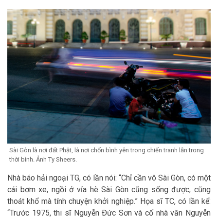
Sài Gòn là nơi đất Phật, là nơi chốn bình yên trong chiến tranh lẫn trong
thời bình. Ảnh Ty Sheers.
Nhà báo hải ngoại TG, có lần nói: “Chỉ cần vô Sài Gòn, có một
cái bơm xe, ngồi ở vỉa hè Sài Gòn cũng sống được, cũng
thoát khổ mà tính chuyện khởi nghiệp.” Họa sĩ TC, có lần kể:
“Trước 1975, thi sĩ Nguyễn Ðức Sơn và cố nhà văn Nguyễn