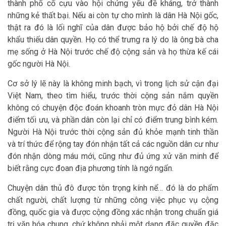
thành phố cố cựu vào hội chứng yếu đề kháng, trở thành
những kẻ thất bại. Nếu ai còn tự cho mình là dân Hà Nội gốc,
thật ra đó là lối nghĩ của dân được bảo hộ bởi chế độ hộ
khẩu thiếu dân quyền. Họ có thể trưng ra lý do là ông bà cha
mẹ sống ở Hà Nội trước chế độ cộng sản và họ thừa kế cái
gốc người Hà Nội.
Cơ sở lý lẽ này là không minh bạch, vì trong lịch sử cận đại
Việt Nam, theo tìm hiểu, trước thời cộng sản nắm quyền
không có chuyện độc đoán khoanh tròn mực đỏ dân Hà Nội
điểm tối ưu, và phần dân còn lại chỉ có điểm trung bình kém.
Người Hà Nội trước thời cộng sản đủ khỏe mạnh tinh thần
và trí thức để rộng tay đón nhận tất cả các nguồn dân cư như
đón nhận dòng máu mới, cũng như đủ ứng xử văn minh để
biết rằng cực đoan địa phương tính là ngớ ngẩn.
Chuyện dân thủ đô được tôn trọng kính nể… đó là do phẩm
chất người, chất lượng từ những công việc phục vụ cộng
đồng, quốc gia và được cộng đồng xác nhận trong chuẩn giá
trị văn hóa chung, chứ không phải một dạng đặc quyền đặc