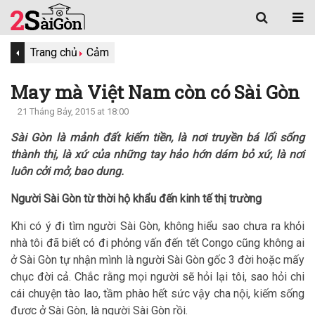
Trang chủ
Cảm
May mà Việt Nam còn có Sài Gòn
21 Tháng Bảy, 2015 at 18:00
Sài Gòn là mảnh đất kiếm tiền, là nơi truyền bá lối sống
thành thị, là xứ của những tay hảo hớn dám bỏ xứ, là nơi
luôn cởi mở, bao dung.
Người Sài Gòn từ thời hộ khẩu đến kinh tế thị trường
Khi có ý đi tìm người Sài Gòn, không hiểu sao chưa ra khỏi
nhà tôi đã biết có đi phỏng vấn đến tết Congo cũng không ai
ở Sài Gòn tự nhận mình là người Sài Gòn gốc 3 đời hoặc mấy
chục đời cả. Chắc rằng mọi người sẽ hỏi lại tôi, sao hỏi chi
cái chuyện tào lao, tầm phào hết sức vậy cha nội, kiếm sống
được ở Sài Gòn, là người Sài Gòn rồi.