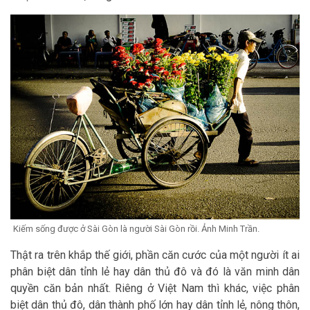
Kiếm sống được ở Sài Gòn là người Sài Gòn rồi. Ảnh Minh Trần.
Thật ra trên khắp thế giới, phần căn cước của một người ít ai
phân biệt dân tỉnh lẻ hay dân thủ đô và đó là văn minh dân
quyền căn bản nhất. Riêng ở Việt Nam thì khác, việc phân
biệt dân thủ đô, dân thành phố lớn hay dân tỉnh lẻ, nông thôn,