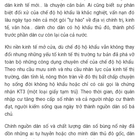
dân kinh tế mới… là chuyện căn bản. Ai cũng biết sự phân
biệt đối xử của chế độ hộ khẩu là khắc nghiệt, vấn nạn đó
lâu ngày tạo nên cả một gói “tự hào” về địa vị chính trị, kinh
tế, văn hóa… dành cho dân có hộ khẩu thủ đô, thành phố
trước phần dân cư còn lại của cả nước.
Khi nền kinh tế mở cửa, dù chế độ hộ khẩu vẫn không thay
đổi nhưng những yếu tố kinh tế thị trường tư bản đã phá vỡ
toàn bộ những công dụng chuyên chế của chế độ hộ khẩu.
Theo nhu cầu mưu sinh và nhu cầu nhân lực của kinh tế thị
trường, dân tỉnh lẻ, nông thôn tràn về đô thị bất chấp chuyện
họ sống đời không hộ khẩu hoặc chỉ có cái gọi là chứng
nhận KT3 (một loại giấy tạm trú). Theo thời gian, đội quân
nhập cư tăng theo cấp số nhân và cả người nhập cư thành
đạt, người kiếm sống qua ngày trở thành nguồn dân số bá
chủ.
Chính nguồn dân số và chất lượng dân số bùng nổ này đã
dồn những ai tự huyễn hoặc cho mình dân thủ đô gốc, dân