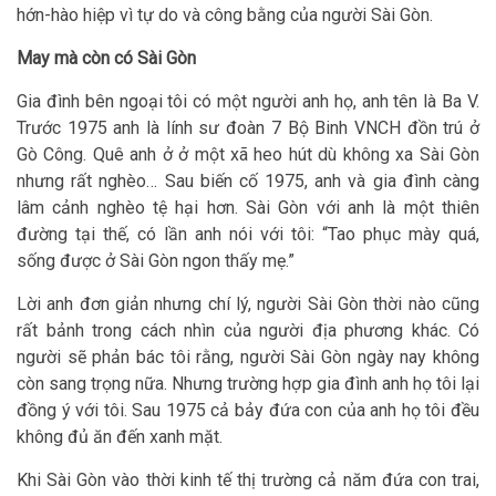
hớn-hào hiệp vì tự do và công bằng của người Sài Gòn.
May mà còn có Sài Gòn
Gia đình bên ngoại tôi có một người anh họ, anh tên là Ba V.
Trước 1975 anh là lính sư đoàn 7 Bộ Binh VNCH đồn trú ở
Gò Công. Quê anh ở ở một xã heo hút dù không xa Sài Gòn
nhưng rất nghèo… Sau biến cố 1975, anh và gia đình càng
lâm cảnh nghèo tệ hại hơn. Sài Gòn với anh là một thiên
đường tại thế, có lần anh nói với tôi: “Tao phục mày quá,
sống được ở Sài Gòn ngon thấy mẹ.”
Lời anh đơn giản nhưng chí lý, người Sài Gòn thời nào cũng
rất bảnh trong cách nhìn của người địa phương khác. Có
người sẽ phản bác tôi rằng, người Sài Gòn ngày nay không
còn sang trọng nữa. Nhưng trường hợp gia đình anh họ tôi lại
đồng ý với tôi. Sau 1975 cả bảy đứa con của anh họ tôi đều
không đủ ăn đến xanh mặt.
Khi Sài Gòn vào thời kinh tế thị trường cả năm đứa con trai,