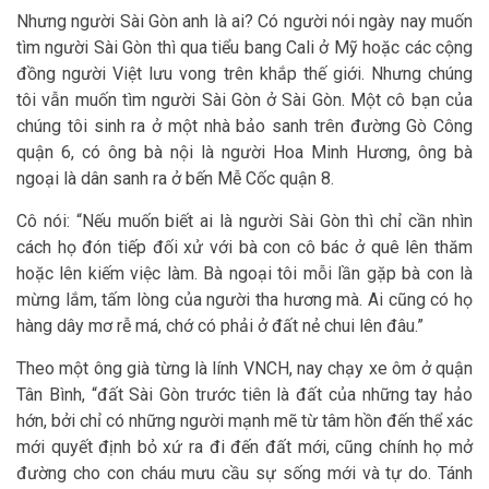
Nhưng người Sài Gòn anh là ai? Có người nói ngày nay muốn
tìm người Sài Gòn thì qua tiểu bang Cali ở Mỹ hoặc các cộng
đồng người Việt lưu vong trên khắp thế giới. Nhưng chúng
tôi vẫn muốn tìm người Sài Gòn ở Sài Gòn. Một cô bạn của
chúng tôi sinh ra ở một nhà bảo sanh trên đường Gò Công
quận 6, có ông bà nội là người Hoa Minh Hương, ông bà
ngoại là dân sanh ra ở bến Mễ Cốc quận 8.
Cô nói: “Nếu muốn biết ai là người Sài Gòn thì chỉ cần nhìn
cách họ đón tiếp đối xử với bà con cô bác ở quê lên thăm
hoặc lên kiếm việc làm. Bà ngoại tôi mỗi lần gặp bà con là
mừng lắm, tấm lòng của người tha hương mà. Ai cũng có họ
hàng dây mơ rễ má, chớ có phải ở đất nẻ chui lên đâu.”
Theo một ông già từng là lính VNCH, nay chạy xe ôm ở quận
Tân Bình, “đất Sài Gòn trước tiên là đất của những tay hảo
hớn, bởi chỉ có những người mạnh mẽ từ tâm hồn đến thể xác
mới quyết định bỏ xứ ra đi đến đất mới, cũng chính họ mở
đường cho con cháu mưu cầu sự sống mới và tự do. Tánh