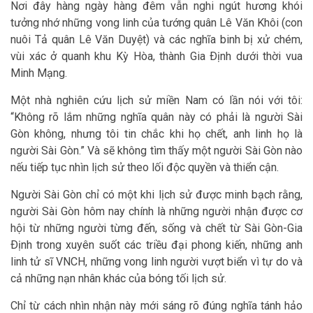
Nơi đây hàng ngày hàng đêm vẫn nghi ngút hương khói
tưởng nhớ những vong linh của tướng quân Lê Văn Khôi (con
nuôi Tả quân Lê Văn Duyệt) và các nghĩa binh bị xử chém,
vùi xác ở quanh khu Kỳ Hòa, thành Gia Ðịnh dưới thời vua
Minh Mạng.
Một nhà nghiên cứu lịch sử miền Nam có lần nói với tôi:
“Không rõ lắm những nghĩa quân này có phải là người Sài
Gòn không, nhưng tôi tin chắc khi họ chết, anh linh họ là
người Sài Gòn.” Và sẽ không tìm thấy một người Sài Gòn nào
nếu tiếp tục nhìn lịch sử theo lối độc quyền và thiển cận.
Người Sài Gòn chỉ có một khi lịch sử được minh bạch rằng,
người Sài Gòn hôm nay chính là những người nhận được cơ
hội từ những người từng đến, sống và chết từ Sài Gòn-Gia
Ðịnh trong xuyên suốt các triều đại phong kiến, những anh
linh tử sĩ VNCH, những vong linh người vượt biển vì tự do và
cả những nạn nhân khác của bóng tối lịch sử.
Chỉ từ cách nhìn nhận này mới sáng rõ đúng nghĩa tánh hảo