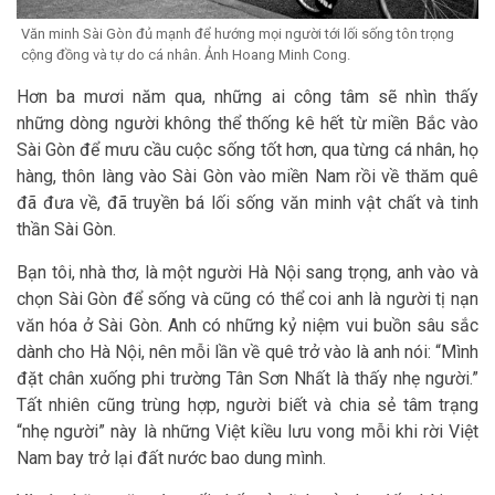
Văn minh Sài Gòn đủ mạnh để hướng mọi người tới lối sống tôn trọng
cộng đồng và tự do cá nhân. Ảnh Hoang Minh Cong.
Hơn ba mươi năm qua, những ai công tâm sẽ nhìn thấy
những dòng người không thể thống kê hết từ miền Bắc vào
Sài Gòn để mưu cầu cuộc sống tốt hơn, qua từng cá nhân, họ
hàng, thôn làng vào Sài Gòn vào miền Nam rồi về thăm quê
đã đưa về, đã truyền bá lối sống văn minh vật chất và tinh
thần Sài Gòn.
Bạn tôi, nhà thơ, là một người Hà Nội sang trọng, anh vào và
chọn Sài Gòn để sống và cũng có thể coi anh là người tị nạn
văn hóa ở Sài Gòn. Anh có những kỷ niệm vui buồn sâu sắc
dành cho Hà Nội, nên mỗi lần về quê trở vào là anh nói: “Mình
đặt chân xuống phi trường Tân Sơn Nhất là thấy nhẹ người.”
Tất nhiên cũng trùng hợp, người biết và chia sẻ tâm trạng
“nhẹ người” này là những Việt kiều lưu vong mỗi khi rời Việt
Nam bay trở lại đất nước bao dung mình.