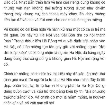
Ðào của Nhật Bản triển lãm về làm của riêng, cũng không có
những vấn nạn không thể tưởng tượng được như chiếm
thang máy chung cư, cho thang máy chạy lên chạy xuống
liên tục để vỗ con và đút cơm cho con mình ăn ngon miệng.
Và không có cái kiểu nghĩ và hành xử như một cô ca sĩ trẻ mà
tôi quen. Cô này từ Hà Nội vào Sài Gòn tìm cơ hội thành
“sao.” Trong thời điểm Hà Ðông có quyết định sáp nhập vào
Hà Nội, cô luôn miệng tục tằn gay gắt với những người “đời
đời kiếp kiếp” cô không nhận là người Hà Nội, dù hàng ngày
đang cùng thở, cùng sống ở không gian Hà Nội mở rộng với
cô.
Chính từ những cách nhìn kỳ thị kiểu này đã xác lập một thứ
ranh giới mà ở đó người ta tự cho Hà Nội như mình đây là tốt
đẹp, phần còn lại là tệ hại vì không phải là Hà Nội. Có gì
đáng buồn cười và xấu hổ cho bằng kiểu kỳ thị “địa phương
thượng đẳng” đó. Và chính đó mới là mầm mống, là nguyên
nhân của vô số vấn nạn xã hội.