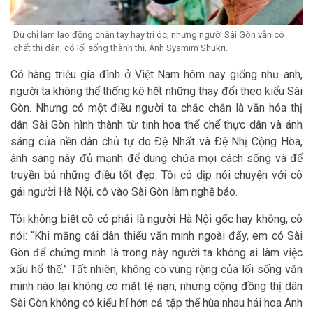
Dù chỉ làm lao động chân tay hay trí óc, nhưng người Sài Gòn vẫn có
chất thị dân, có lối sống thành thị. Ảnh Syamim Shukri.
Có hàng triệu gia đình ở Việt Nam hôm nay giống như anh,
người ta không thể thống kê hết những thay đổi theo kiểu Sài
Gòn. Nhưng có một điều người ta chắc chắn là văn hóa thị
dân Sài Gòn hình thành từ tinh hoa thể chế thực dân và ánh
sáng của nền dân chủ tự do Ðệ Nhất và Ðệ Nhị Cộng Hòa,
ánh sáng này đủ mạnh để dung chứa mọi cách sống và để
truyền bá những điều tốt đẹp. Tôi có dịp nói chuyện với cô
gái người Hà Nội, cô vào Sài Gòn làm nghề báo.
Tôi không biết cô có phải là người Hà Nội gốc hay không, cô
nói: “Khi mắng cái dân thiếu văn minh ngoài đấy, em có Sài
Gòn để chứng minh là trong này người ta không ai làm việc
xấu hổ thế.” Tất nhiên, không có vùng rộng của lối sống văn
minh nào lại không có mặt tệ nạn, nhưng cộng đồng thị dân
Sài Gòn không có kiểu hí hởn cả tập thể hùa nhau hái hoa Anh