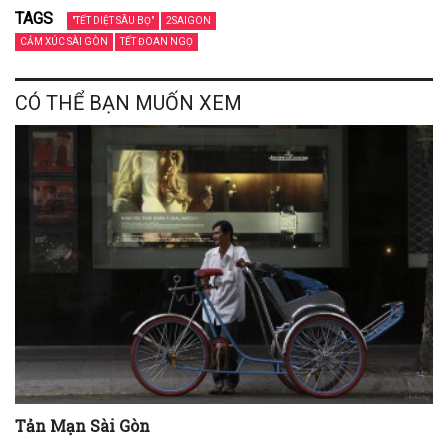
TAGS
"TẾT DIỆT SÂU BỌ"
2SAIGON
CẢM XÚC SÀI GÒN
TẾT ĐOAN NGỌ
CÓ THỂ BẠN MUỐN XEM