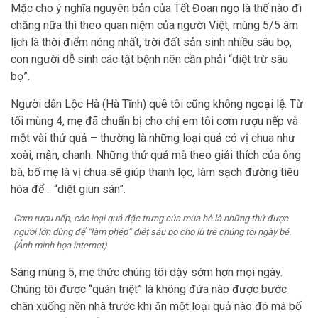
Mặc cho ý nghĩa nguyên bản của Tết Đoan ngọ là thế nào đi
chăng nữa thì theo quan niệm của người Việt, mùng 5/5 âm
lịch là thời điểm nóng nhất, trời đất sản sinh nhiều sâu bọ,
con người dễ sinh các tật bệnh nên cần phải “diệt trừ sâu
bọ”.
Người dân Lộc Hà (Hà Tĩnh) quê tôi cũng không ngoại lệ. Từ
tối mùng 4, mẹ đã chuẩn bị cho chị em tôi cơm rượu nếp và
một vài thứ quả – thường là những loại quả có vị chua như
xoài, mận, chanh. Những thứ quả mà theo giải thích của ông
bà, bố mẹ là vị chua sẽ giúp thanh lọc, làm sạch đường tiêu
hóa để… “diệt giun sán”.
Cơm rượu nếp, các loại quả đặc trưng của mùa hè là những thứ được
người lớn dùng để “làm phép” diệt sâu bọ cho lũ trẻ chúng tôi ngày bé.
(Ảnh minh họa internet)
Sáng mùng 5, mẹ thức chúng tôi dậy sớm hơn mọi ngày.
Chúng tôi được “quán triệt” là không đứa nào được bước
chân xuống nền nhà trước khi ăn một loại quả nào đó mà bố