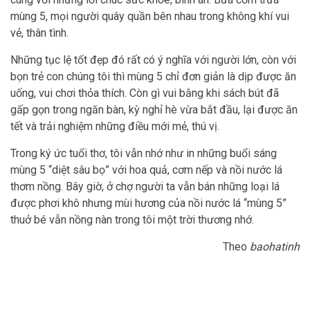
mùng 5, mọi người quây quần bên nhau trong không khí vui
vẻ, thân tình.
Những tục lệ tốt đẹp đó rất có ý nghĩa với người lớn, còn với
bọn trẻ con chúng tôi thì mùng 5 chỉ đơn giản là dịp được ăn
uống, vui chơi thỏa thích. Còn gì vui bằng khi sách bút đã
gấp gọn trong ngăn bàn, kỳ nghỉ hè vừa bắt đầu, lại được ăn
tết và trải nghiệm những điều mới mẻ, thú vị.
Trong ký ức tuổi thơ, tôi vẫn nhớ như in những buổi sáng
mùng 5 “diệt sâu bọ” với hoa quả, cơm nếp và nồi nước lá
thơm nồng. Bây giờ, ở chợ người ta vẫn bán những loại lá
được phơi khô nhưng mùi hương của nồi nước lá “mùng 5”
thuở bé vẫn nồng nàn trong tôi một trời thương nhớ.
Theo
baohatinh