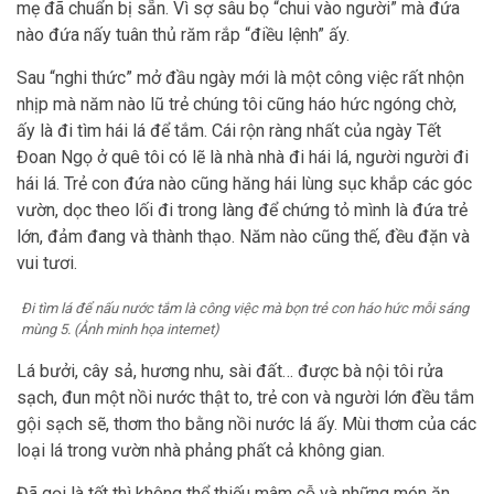
mẹ đã chuẩn bị sẵn. Vì sợ sâu bọ “chui vào người” mà đứa
nào đứa nấy tuân thủ răm rắp “điều lệnh” ấy.
Sau “nghi thức” mở đầu ngày mới là một công việc rất nhộn
nhịp mà năm nào lũ trẻ chúng tôi cũng háo hức ngóng chờ,
ấy là đi tìm hái lá để tắm. Cái rộn ràng nhất của ngày Tết
Đoan Ngọ ở quê tôi có lẽ là nhà nhà đi hái lá, người người đi
hái lá. Trẻ con đứa nào cũng hăng hái lùng sục khắp các góc
vườn, dọc theo lối đi trong làng để chứng tỏ mình là đứa trẻ
lớn, đảm đang và thành thạo. Năm nào cũng thế, đều đặn và
vui tươi.
Đi tìm lá để nấu nước tắm là công việc mà bọn trẻ con háo hức mỗi sáng
mùng 5. (Ảnh minh họa internet)
Lá bưởi, cây sả, hương nhu, sài đất… được bà nội tôi rửa
sạch, đun một nồi nước thật to, trẻ con và người lớn đều tắm
gội sạch sẽ, thơm tho bằng nồi nước lá ấy. Mùi thơm của các
loại lá trong vườn nhà phảng phất cả không gian.
Đã gọi là tết thì không thể thiếu mâm cỗ và những món ăn.