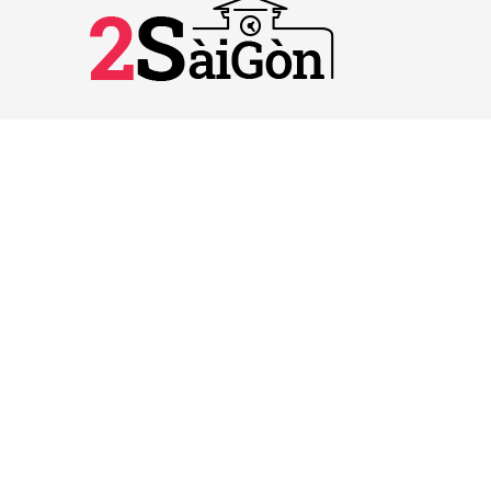
VẬN HÀNH VÀ PHÁT TRIỂN BỞI
CÔNG TY TNHH TRUYỀN THÔNG
2SAIGON
2SAIGON – KÊNH THÔNG TIN HỮU
ÍCH VỀ SÀI GÒN
Giấy phép hoạt động số 52/GP-STTTT do Sở
TT&TT TP.HCM cấp ngày 25/11/2016
Được quản lý bởi Công ty TNHH Truyền thông