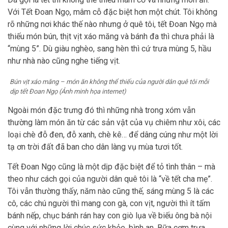
Với Tết Đoan Ngọ, mâm cỗ đặc biệt hơn một chút. Tôi không
rõ những nơi khác thế nào nhưng ở quê tôi, tết Đoan Ngọ mà
thiếu món bún, thịt vịt xáo măng và bánh đa thì chưa phải là
“mùng 5”. Dù giàu nghèo, sang hèn thì cứ trưa mùng 5, hầu
như nhà nào cũng nghe tiếng vịt.
Bún vịt xáo măng – món ăn không thể thiếu của người dân quê tôi mỗi
dịp tết Đoan Ngọ (Ảnh minh họa internet)
Ngoài món đặc trưng đó thì những nhà trong xóm vẫn
thường làm món ăn từ các sản vật của vụ chiêm như xôi, các
loại chè đỗ đen, đỗ xanh, chè kê… để dâng cúng như một lời
tạ ơn trời đất đã ban cho dân làng vụ mùa tươi tốt.
Tết Đoan Ngọ cũng là một dịp đặc biệt để tỏ tình thân – mà
theo như cách gọi của người dân quê tôi là “về tết cha mẹ”.
Tôi vẫn thường thấy, năm nào cũng thế, sáng mùng 5 là các
cô, các chú người thì mang con gà, con vịt, người thì ít tấm
bánh nếp, chục bánh rán hay con giò lụa về biếu ông bà nội
cùng với những lời chúc sức khỏe, bình an. Bữa cơm trưa