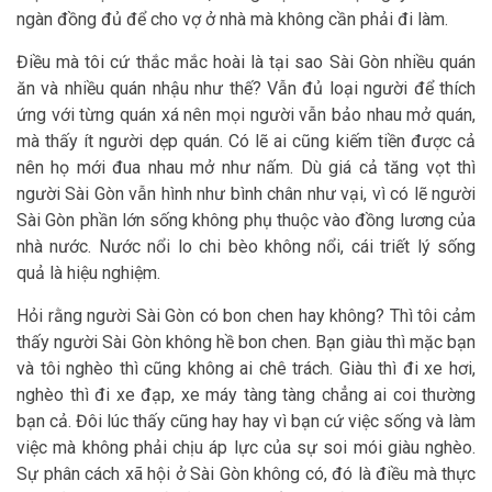
ngàn đồng đủ để cho vợ ở nhà mà không cần phải đi làm.
Điều mà tôi cứ thắc mắc hoài là tại sao Sài Gòn nhiều quán
ăn và nhiều quán nhậu như thế? Vẫn đủ loại người để thích
ứng với từng quán xá nên mọi người vẫn bảo nhau mở quán,
mà thấy ít người dẹp quán. Có lẽ ai cũng kiếm tiền được cả
nên họ mới đua nhau mở như nấm. Dù giá cả tăng vọt thì
người Sài Gòn vẫn hình như bình chân như vại, vì có lẽ người
Sài Gòn phần lớn sống không phụ thuộc vào đồng lương của
nhà nước. Nước nổi lo chi bèo không nổi, cái triết lý sống
quả là hiệu nghiệm.
Hỏi rằng người Sài Gòn có bon chen hay không? Thì tôi cảm
thấy người Sài Gòn không hề bon chen. Bạn giàu thì mặc bạn
và tôi nghèo thì cũng không ai chê trách. Giàu thì đi xe hơi,
nghèo thì đi xe đạp, xe máy tàng tàng chẳng ai coi thường
bạn cả. Đôi lúc thấy cũng hay hay vì bạn cứ việc sống và làm
việc mà không phải chịu áp lực của sự soi mói giàu nghèo.
Sự phân cách xã hội ở Sài Gòn không có, đó là điều mà thực