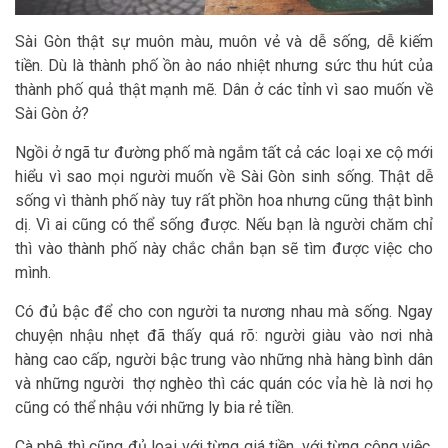
Sài Gòn thật sự muôn màu, muôn vẻ và dễ sống, dễ kiếm
tiền. Dù là thành phố ồn ào náo nhiệt nhưng sức thu hút của
thành phố quả thật mạnh mẽ. Dân ở các tỉnh vì sao muốn về
Sài Gòn ở?
Ngồi ở ngã tư đường phố mà ngắm tất cả các loại xe cộ mới
hiểu vì sao mọi người muốn về Sài Gòn sinh sống. Thật dễ
sống vì thành phố này tuy rất phồn hoa nhưng cũng thật bình
dị. Vì ai cũng có thể sống được. Nếu bạn là người chăm chỉ
thì vào thành phố này chắc chắn bạn sẽ tìm được việc cho
mình.
Có đủ bậc để cho con người ta nương nhau mà sống. Ngay
chuyện nhậu nhẹt đã thấy quá rõ: người giàu vào nơi nhà
hàng cao cấp, người bậc trung vào những nhà hàng bình dân
và những người thợ nghèo thì các quán cóc vỉa hè là nơi họ
cũng có thể nhậu với những ly bia rẻ tiền.
Cà phê thì cũng đủ loại với từng giá tiền, với từng công việc.