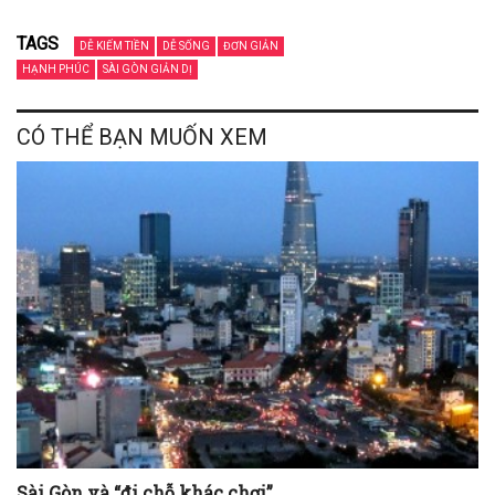
TAGS
DỄ KIẾM TIỀN
DỄ SỐNG
ĐƠN GIẢN
HẠNH PHÚC
SÀI GÒN GIẢN DỊ
CÓ THỂ BẠN MUỐN XEM
Sài Gòn và “đi chỗ khác chơi”