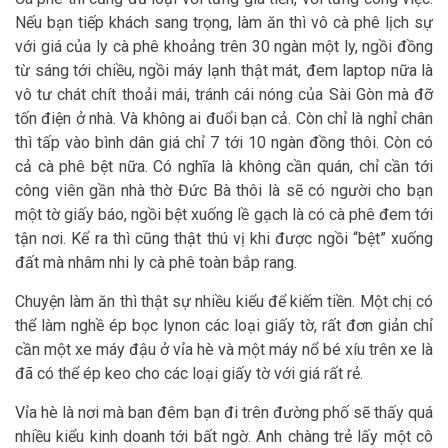
Nếu bạn tiếp khách sang trọng, làm ăn thì vô cà phê lịch sự
với giá của ly cà phê khoảng trên 30 ngàn một ly, ngồi đồng
từ sáng tới chiều, ngồi máy lạnh thật mát, đem laptop nữa là
vô tư chát chít thoải mái, tránh cái nóng của Sài Gòn mà đỡ
tốn điện ở nhà. Và không ai đuổi bạn cả. Còn chỉ là nghỉ chân
thì tấp vào bình dân giá chỉ 7 tới 10 ngàn đồng thôi. Còn có
cả cà phê bệt nữa. Có nghĩa là không cần quán, chỉ cần tới
công viên gần nhà thờ Đức Bà thôi là sẽ có người cho bạn
một tờ giấy báo, ngồi bệt xuống lề gạch là có cà phê đem tới
tận nơi. Kể ra thì cũng thật thú vị khi được ngồi “bệt” xuống
đất mà nhâm nhi ly cà phê toàn bắp rang.
Chuyện làm ăn thì thật sự nhiều kiểu để kiếm tiền. Một chị có
thể làm nghề ép bọc lynon các loại giấy tờ, rất đơn giản chỉ
cần một xe máy đậu ở vỉa hè và một máy nổ bé xíu trên xe là
đã có thể ép keo cho các loại giấy tờ với giá rất rẻ.
Vỉa hè là nơi mà ban đêm bạn đi trên đường phố sẽ thấy quá
nhiều kiểu kinh doanh tới bất ngờ. Anh chàng trẻ lấy một cô