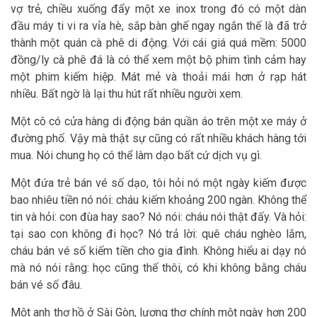
vợ trẻ, chiều xuống đẩy một xe inox trong đó có một dàn
đầu máy ti vi ra vỉa hè, sắp bàn ghế ngay ngắn thế là đã trở
thành một quán cà phê di động. Với cái giá quá mềm: 5000
đồng/ly cà phê đá là có thể xem một bộ phim tình cảm hay
một phim kiếm hiệp. Mát mẻ và thoải mái hơn ở rạp hát
nhiều. Bất ngờ là lại thu hút rất nhiều người xem.
Một cô có cửa hàng di động bán quần áo trên một xe máy ở
đường phố. Vậy mà thật sự cũng có rất nhiều khách hàng tới
mua. Nói chung họ có thể làm dạo bất cứ dịch vụ gì.
Một đứa trẻ bán vé số dạo, tôi hỏi nó một ngày kiếm được
bao nhiêu tiền nó nói: cháu kiếm khoảng 200 ngàn. Không thể
tin và hỏi: con đùa hay sao? Nó nói: cháu nói thật đấy. Và hỏi:
tại sao con không đi học? Nó trả lời: quê cháu nghèo lắm,
cháu bán vé số kiếm tiền cho gia đình. Không hiểu ai dạy nó
mà nó nói rằng: học cũng thế thôi, có khi không bằng cháu
bán vé số đâu.
Một anh thợ hồ ở Sài Gòn, lương thợ chính một ngày hơn 200