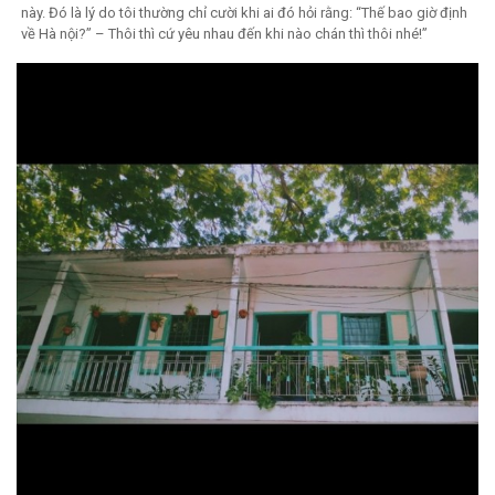
này. Đó là lý do tôi thường chỉ cười khi ai đó hỏi rằng: “Thế bao giờ định
về Hà nội?” – Thôi thì cứ yêu nhau đến khi nào chán thì thôi nhé!”