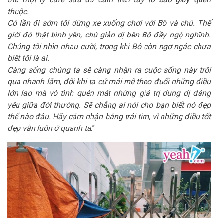
thuộc.
Có lần đi sớm tôi dừng xe xuống chơi với Bô và chú. Thế
giới đó thật bình yên, chú giản dị bên Bô đầy ngộ nghĩnh.
Chúng tôi nhìn nhau cười, trong khi Bô còn ngơ ngác chưa
biết tôi là ai.
Càng sống chúng ta sẽ càng nhận ra cuộc sống này trôi
qua nhanh lắm, đôi khi ta cứ mải mê theo đuổi những điều
lớn lao mà vô tình quên mất những giá trị dung dị đáng
yêu giữa đời thường. Sẽ chẳng ai nói cho bạn biết nó đẹp
thế nào đâu. Hãy cảm nhận bằng trái tim, vì những điều tốt
đẹp vẫn luôn ở quanh ta
.”