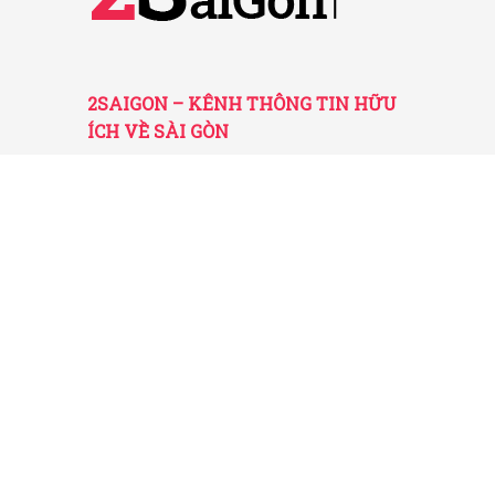
2SAIGON – KÊNH THÔNG TIN HỮU
ÍCH VỀ SÀI GÒN
Giấy phép hoạt động số 52/GP-STTTT do Sở
TT&TT TP.HCM cấp ngày 25/11/2016
Được quản lý bởi Công ty TNHH Truyền thông
2SaiGon
Địa chỉ: 201 Đường số 20, Phường 5, Quận Gò
Vấp, TP. HCM
Email: tt2saigon@gmail.com
Hotline: 0901 436 866
© 2026 2SaiGon.vn giữ bản quyền nội dung trên website
này.
Về chúng tôi
-
Chính sách
-
Điều khoản
-
Liên hệ