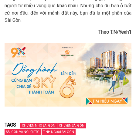
người từ nhiều vùng quê khác nhau. Nhưng cho dù bạn ở bất
cứ nơi đâu, đến với mảnh đất này, bạn đã là một phần của
Sài Gòn.
Theo T.N/Yeah1
TAGS
CHUYEN NHO SAI GON
CHUYỆN SÀI GÒN
SÀI GÒN VÀ NGƯỜI TRẺ
TÌNH NGƯỜI SÀI GÒN