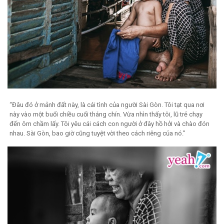
“Đâu đó ở mảnh đất này, là cái tình của người Sài Gòn. Tôi tạt qua nơi
này vào một buổi chiều cuối tháng chín. Vừa nhìn thấy tôi, lũ trẻ chạy
đến ôm chầm lấy. Tôi yêu cái cách con người ở đây hồ hởi và chào đón
nhau. Sài Gòn, bao giờ cũng tuyệt vời theo cách riêng của nó.”