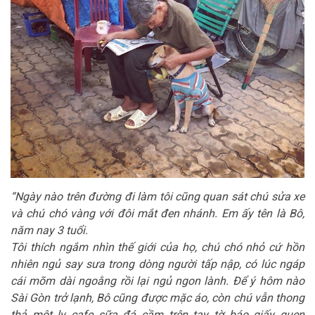
“Ngày nào trên đường đi làm tôi cũng quan sát chú sửa xe
và chú chó vàng với đôi mắt đen nhánh. Em ấy tên là Bô,
năm nay 3 tuổi.
Tôi thích ngắm nhìn thế giới của họ, chú chó nhỏ cứ hồn
nhiên ngủ say sưa trong dòng người tấp nập, có lúc ngáp
cái mõm dài ngoằng rồi lại ngủ ngon lành. Để ý hôm nào
Sài Gòn trở lạnh, Bô cũng được mặc áo, còn chú vẫn thong
thả một ly cafe sữa đá cầm trên tay tờ báo giấy quen