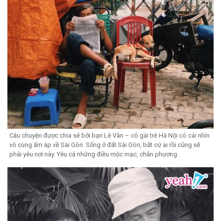
Câu chuyện được chia sẻ bởi bạn Lê Vân – cô gái trẻ Hà Nội có cái nhìn
vô cùng ấm áp về Sài Gòn. Sống ở đất Sài Gòn, bất cứ ai rồi cũng sẽ
phải yêu nơi này. Yêu cả những điều mộc mạc, chân phương.