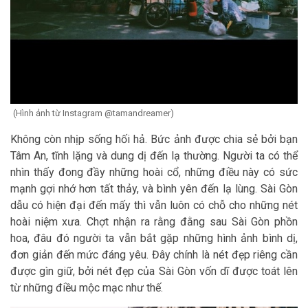
(Hình ảnh từ Instagram @tamandreamer)
Không còn nhịp sống hối hả. Bức ảnh được chia sẻ bởi bạn
Tâm An, tĩnh lặng và dung dị đến lạ thường. Người ta có thể
nhìn thấy đong đầy những hoài cổ, những điều này có sức
mạnh gợi nhớ hơn tất thảy, và bình yên đến lạ lùng. Sài Gòn
dẫu có hiện đại đến mấy thì vẫn luôn có chỗ cho những nét
hoài niệm xưa. Chợt nhận ra rằng đằng sau Sài Gòn phồn
hoa, đâu đó người ta vẫn bắt gặp những hình ảnh bình dị,
đơn giản đến mức đáng yêu. Đây chính là nét đẹp riêng cần
được gìn giữ, bởi nét đẹp của Sài Gòn vốn dĩ được toát lên
từ những điều mộc mạc như thế.