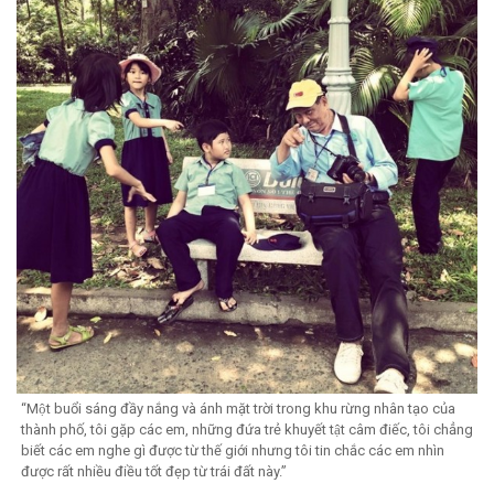
“Một buổi sáng đầy nắng và ánh mặt trời trong khu rừng nhân tạo của
thành phố, tôi gặp các em, những đứa trẻ khuyết tật câm điếc, tôi chẳng
biết các em nghe gì được từ thế giới nhưng tôi tin chắc các em nhìn
được rất nhiều điều tốt đẹp từ trái đất này.”