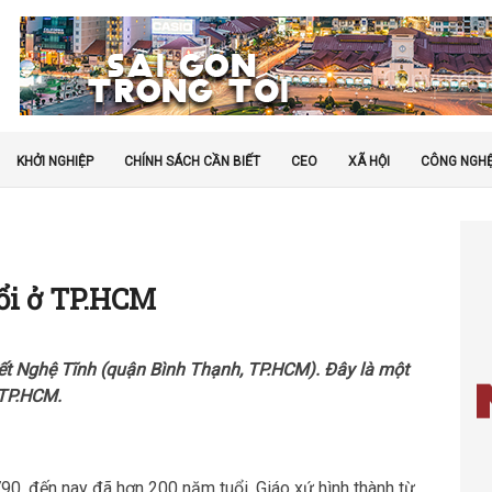
KHỞI NGHIỆP
CHÍNH SÁCH CẦN BIẾT
CEO
XÃ HỘI
CÔNG NGH
ổi ở TP.HCM
iết Nghệ Tĩnh (quận Bình Thạnh, TP.HCM). Đây là một
 TP.HCM.
0, đến nay đã hơn 200 năm tuổi. Giáo xứ hình thành từ