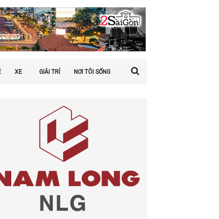
Ệ
XE
GIẢI TRÍ
NƠI TÔI SỐNG