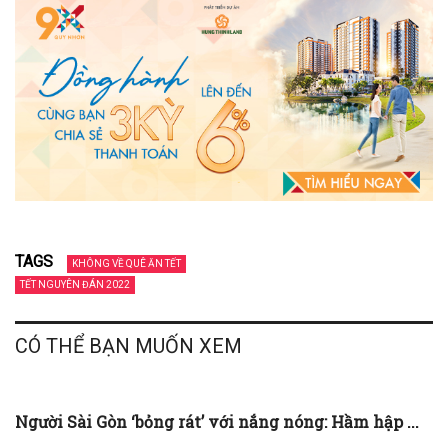
TAGS
KHÔNG VỀ QUÊ ĂN TẾT
TẾT NGUYÊN ĐÁN 2022
CÓ THỂ BẠN MUỐN XEM
Người Sài Gòn ‘bỏng rát’ với nắng nóng: Hầm hập ...