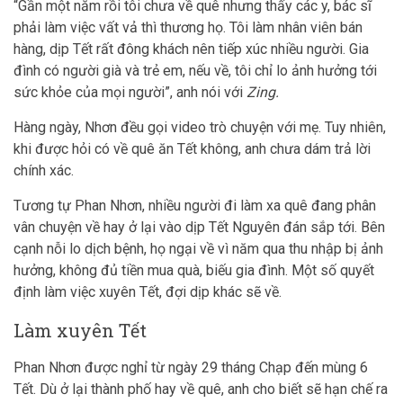
“Gần một năm rồi tôi chưa về quê nhưng thấy các y, bác sĩ
phải làm việc vất vả thì thương họ. Tôi làm nhân viên bán
hàng, dịp Tết rất đông khách nên tiếp xúc nhiều người. Gia
đình có người già và trẻ em, nếu về, tôi chỉ lo ảnh hưởng tới
sức khỏe của mọi người”, anh nói với
Zing.
Hàng ngày, Nhơn đều gọi video trò chuyện với mẹ. Tuy nhiên,
khi được hỏi có về quê ăn Tết không, anh chưa dám trả lời
chính xác.
Tương tự Phan Nhơn, nhiều người đi làm xa quê đang phân
vân chuyện về hay ở lại vào dịp Tết Nguyên đán sắp tới. Bên
cạnh nỗi lo dịch bệnh, họ ngại về vì năm qua thu nhập bị ảnh
hưởng, không đủ tiền mua quà, biếu gia đình. Một số quyết
định làm việc xuyên Tết, đợi dịp khác sẽ về.
Làm xuyên Tết
Phan Nhơn được nghỉ từ ngày 29 tháng Chạp đến mùng 6
Tết. Dù ở lại thành phố hay về quê, anh cho biết sẽ hạn chế ra