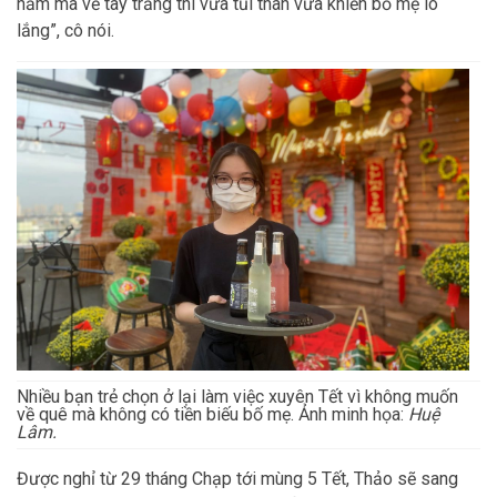
năm mà về tay trắng thì vừa tủi thân vừa khiến bố mẹ lo
lắng”, cô nói.
Nhiều bạn trẻ chọn ở lại làm việc xuyên Tết vì không muốn
về quê mà không có tiền biếu bố mẹ. Ảnh minh họa:
Huệ
Lâm.
Được nghỉ từ 29 tháng Chạp tới mùng 5 Tết, Thảo sẽ sang