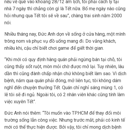
nếu về quê vào khoảng 28/12 âm lịch, tôi phải cách ly tại
nhà 7 ngày thì chẳng còn gì là Tết nữa. Bố mẹ ngày nào cũng
hỏi nhưng qua Tết tôi sẽ về sau”, chàng trai sinh năm 2000
nói.
Nhiều tháng nay, Đức Anh dọn về sống ở cửa hàng, một mình
trông nom và phục vụ đồ uống mang đi. Do vắng khách,
nhiều khi, cậu chỉ biết chơi game để giết thời gian.
“Khi mới có quy định hàng quán phải ngừng bán tại chỗ, tôi
cũng thấy sốt ruột, mòn mỏi chờ được mở lại. Tuy nhiên, lâu
dần thì cũng đành chấp nhận chứ không biết làm sao. Vì dịch
bệnh, năm qua quán phải đóng, mở liên tục, tôi không dám
nghĩ đến chuyện thưởng Tết. Quán chỉ nghỉ sáng mùng 1, có
lẽ tôi sẽ đi ngủ. Ngoài tôi, có 2 nhân viên khác cũng tính làm
việc xuyên Tết”.
Đức Anh nói thêm: “Tôi muốn vào TP.HCM để thay đổi môi
trường sống lẫn công việc. Nhưng trước mắt, phải có kinh tế
mới có thể thực hiện được. Bởi vậy, tôi chỉ mong dịch bệnh