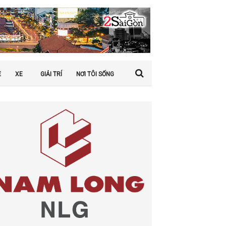
Ệ
XE
GIẢI TRÍ
NƠI TÔI SỐNG