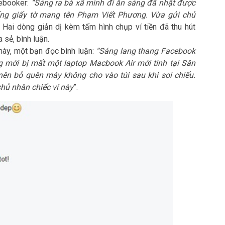
cebooker:
“Sáng ra bà xã mình đi ăn sáng đã nhặt được
đống giấy tờ mang tên Phạm Viết Phương. Vừa gửi chủ
. Hai dòng giản dị kèm tấm hình chụp ví tiền đã thu hút
 sẻ, bình luận.
này, một bạn đọc bình luận:
“Sáng lang thang Facebook
 mới bị mất một laptop Macbook Air mới tinh tại Sân
nên bỏ quên máy không cho vào túi sau khi soi chiếu.
hủ nhân chiếc ví này
”.