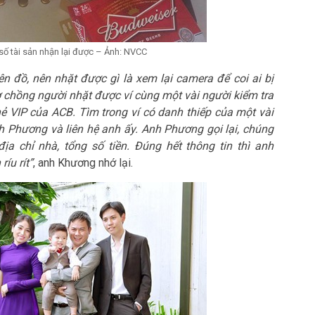
số tài sản nhận lại được – Ảnh: NVCC
n đồ, nên nhặt được gì là xem lại camera để coi ai bị
vợ chồng người nhặt được ví cùng một vài người kiểm tra
thẻ VIP của ACB. Tìm trong ví có danh thiếp của một vài
nh Phương và liên hệ anh ấy. Anh Phương gọi lại, chúng
a chỉ nhà, tổng số tiền. Đúng hết thông tin thì anh
íu rít”
, anh Khương nhớ lại.