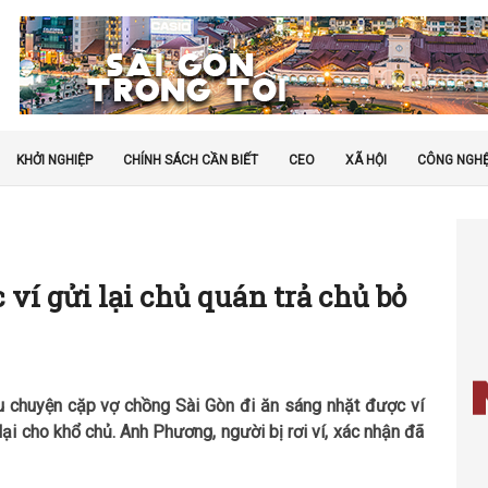
KHỞI NGHIỆP
CHÍNH SÁCH CẦN BIẾT
CEO
XÃ HỘI
CÔNG NGH
ví gửi lại chủ quán trả chủ bỏ
 chuyện cặp vợ chồng Sài Gòn đi ăn sáng nhặt được ví
lại cho khổ chủ. Anh Phương, người bị rơi ví, xác nhận đã