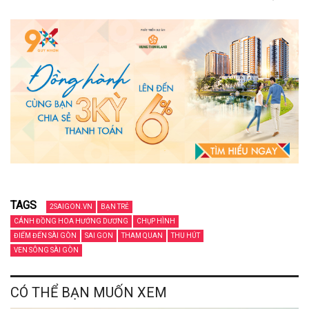
TAGS
2SAIGON.VN
BẠN TRẺ
CÁNH ĐỒNG HOA HƯỚNG DƯƠNG
CHỤP HÌNH
ĐIỂM ĐẾN SÀI GÒN
SAI GON
THAM QUAN
THU HÚT
VEN SÔNG SÀI GÒN
CÓ THỂ BẠN MUỐN XEM