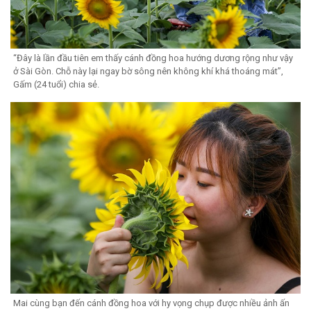
“Đây là lần đầu tiên em thấy cánh đồng hoa hướng dương rộng như vậy
ở Sài Gòn. Chỗ này lại ngay bờ sông nên không khí khá thoáng mát”,
Gấm (24 tuổi) chia sẻ.
Mai cùng bạn đến cánh đồng hoa với hy vọng chụp được nhiều ảnh ấn