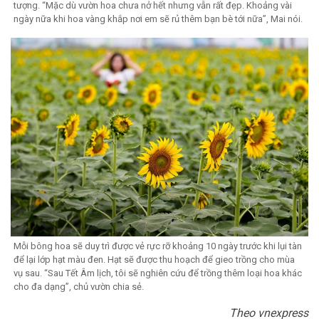
tượng. “Mặc dù vườn hoa chưa nở hết nhưng vẫn rất đẹp. Khoảng vài
ngày nữa khi hoa vàng khắp nơi em sẽ rủ thêm bạn bè tới nữa”, Mai nói.
Mỗi bông hoa sẽ duy trì được vẻ rực rỡ khoảng 10 ngày trước khi lụi tàn
để lại lớp hạt màu đen. Hạt sẽ được thu hoạch để gieo trồng cho mùa
vụ sau. “Sau Tết Âm lịch, tôi sẽ nghiên cứu để trồng thêm loại hoa khác
cho đa dạng”, chủ vườn chia sẻ.
Theo vnexpress