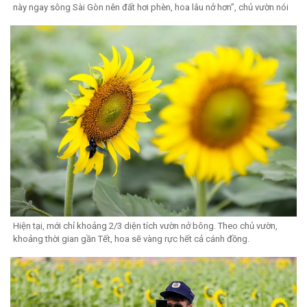
này ngay sông Sài Gòn nên đất hơi phèn, hoa lâu nở hơn”, chủ vườn nói
Hiện tại, mới chỉ khoảng 2/3 diện tích vườn nở bông. Theo chủ vườn,
khoảng thời gian gần Tết, hoa sẽ vàng rực hết cả cánh đồng.