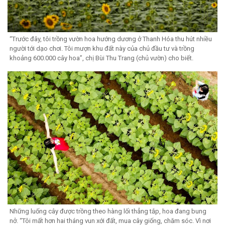
“Trước đây, tôi trồng vườn hoa hướng dương ở Thanh Hóa thu hút nhiều
người tới dạo chơi. Tôi mượn khu đất này của chủ đầu tư và trồng
khoảng 600.000 cây hoa”, chị Bùi Thu Trang (chủ vườn) cho biết.
Những luống cây được trồng theo hàng lối thẳng tắp, hoa đang bung
nở. “Tôi mất hơn hai tháng vun xới đất, mua cây giống, chăm sóc. Vì nơi