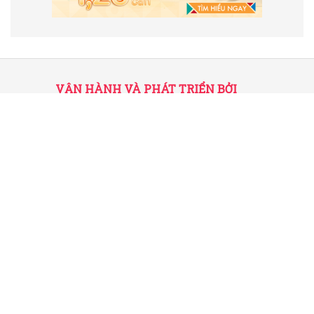
VẬN HÀNH VÀ PHÁT TRIỂN BỞI
CÔNG TY TNHH TRUYỀN THÔNG
2SAIGON
2SAIGON – KÊNH THÔNG TIN HỮU
ÍCH VỀ SÀI GÒN
Giấy phép hoạt động số 52/GP-STTTT do Sở