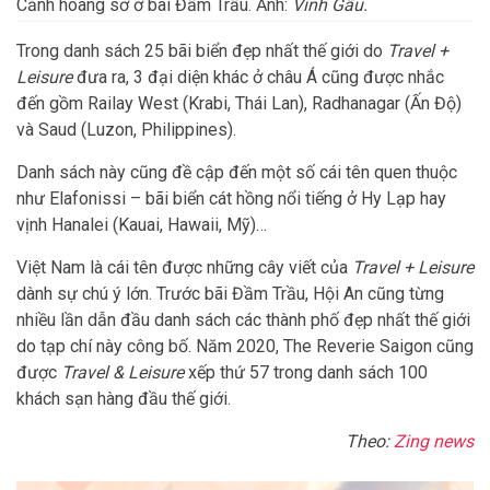
Cảnh hoang sơ ở bãi Đầm Trầu. Ảnh:
Vinh Gấu.
Trong danh sách 25 bãi biển đẹp nhất thế giới do
Travel +
Leisure
đưa ra, 3 đại diện khác ở châu Á cũng được nhắc
đến gồm Railay West (Krabi, Thái Lan), Radhanagar (Ấn Độ)
và Saud (Luzon, Philippines).
Danh sách này cũng đề cập đến một số cái tên quen thuộc
như Elafonissi – bãi biển cát hồng nổi tiếng ở Hy Lạp hay
vịnh Hanalei (Kauai, Hawaii, Mỹ)…
Việt Nam là cái tên được những cây viết của
Travel + Leisure
dành sự chú ý lớn. Trước bãi Đầm Trầu, Hội An cũng từng
nhiều lần dẫn đầu danh sách các thành phố đẹp nhất thế giới
do tạp chí này công bố. Năm 2020, The Reverie Saigon cũng
được
Travel & Leisure
xếp thứ 57 trong danh sách 100
khách sạn hàng đầu thế giới.
Theo:
Zing news