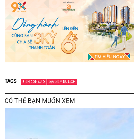
TAGS
BIỂN CÔN ĐẢO
ĐỊA ĐIỂM DU LỊCH
CÓ THỂ BẠN MUỐN XEM