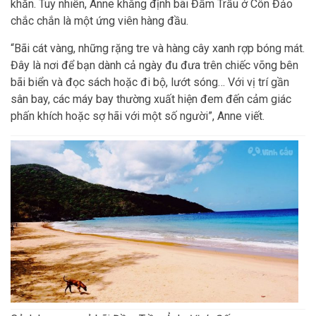
khăn. Tuy nhiên, Anne khẳng định bãi Đầm Trầu ở Côn Đảo
chắc chắn là một ứng viên hàng đầu.
“Bãi cát vàng, những rặng tre và hàng cây xanh rợp bóng mát.
Đây là nơi để bạn dành cả ngày đu đưa trên chiếc võng bên
bãi biển và đọc sách hoặc đi bộ, lướt sóng… Với vị trí gần
sân bay, các máy bay thường xuất hiện đem đến cảm giác
phấn khích hoặc sợ hãi với một số người”, Anne viết.