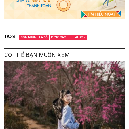
TAGS
CON ĐƯỜNG LÁ ĐỎ
RỪNG CAO SU
SAI GON
CÓ THỂ BẠN MUỐN XEM