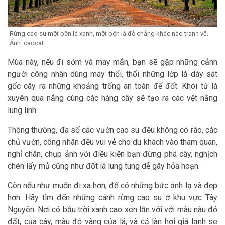
Rừng cao su một bên lá xanh, một bên lá đỏ chẳng khác nào tranh vẽ.
Ảnh: caocat.
Mùa này, nếu đi sớm và may mắn, bạn sẽ gặp những cảnh
người công nhân dùng máy thổi, thổi những lớp lá dày sát
gốc cây ra những khoảng trống an toàn để đốt. Khói từ lá
xuyên qua nắng cùng các hàng cây sẽ tạo ra các vệt nắng
lung linh.
Thông thường, đa số các vườn cao su đều không có rào, các
chủ vườn, công nhân đều vui vẻ cho du khách vào tham quan,
nghỉ chân, chụp ảnh với điều kiện bạn đừng phá cây, nghịch
chén lấy mủ cũng như đốt lá lung tung dễ gây hỏa hoạn.
Còn nếu như muốn đi xa hơn, để có những bức ảnh lạ và đẹp
hơn. Hãy tìm đến những cánh rừng cao su ở khu vực Tây
Nguyên. Nơi có bầu trời xanh cao xen lẫn với với màu nâu đỏ
đất, của cây, màu đỏ vàng của lá, và cả làn hơi giá lạnh se