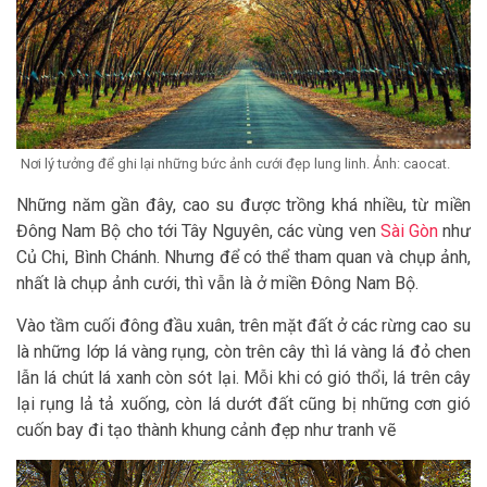
Nơi lý tưởng để ghi lại những bức ảnh cưới đẹp lung linh. Ảnh: caocat.
Những năm gần đây, cao su được trồng khá nhiều, từ miền
Đông Nam Bộ cho tới Tây Nguyên, các vùng ven
Sài Gòn
như
Củ Chi, Bình Chánh. Nhưng để có thể tham quan và chụp ảnh,
nhất là chụp ảnh cưới, thì vẫn là ở miền Đông Nam Bộ.
Vào tầm cuối đông đầu xuân, trên mặt đất ở các rừng cao su
là những lớp lá vàng rụng, còn trên cây thì lá vàng lá đỏ chen
lẫn lá chút lá xanh còn sót lại. Mỗi khi có gió thổi, lá trên cây
lại rụng lả tả xuống, còn lá dướt đất cũng bị những cơn gió
cuốn bay đi tạo thành khung cảnh đẹp như tranh vẽ