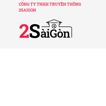
CÔNG TY TNHH TRUYỀN THÔNG
2SAIGON
2SAIGON – KÊNH THÔNG TIN HỮU
ÍCH VỀ SÀI GÒN
Giấy phép hoạt động số 52/GP-STTTT do Sở
TT&TT TP.HCM cấp ngày 25/11/2016
Được quản lý bởi Công ty TNHH Truyền thông
2SaiGon
Địa chỉ: 201 Đường số 20, Phường 5, Quận Gò
Vấp, TP. HCM
Email: tt2saigon@gmail.com
Hotline: 0901 436 866