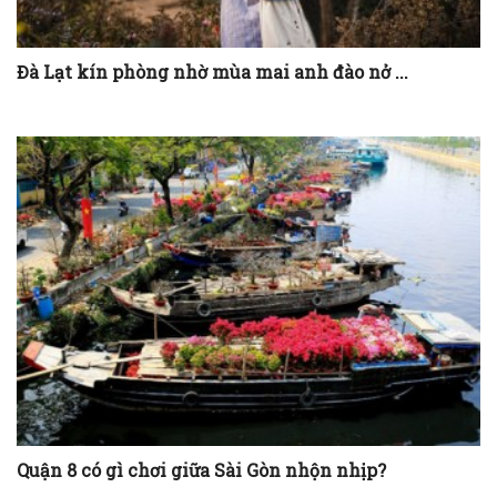
Đà Lạt kín phòng nhờ mùa mai anh đào nở ...
Quận 8 có gì chơi giữa Sài Gòn nhộn nhịp?