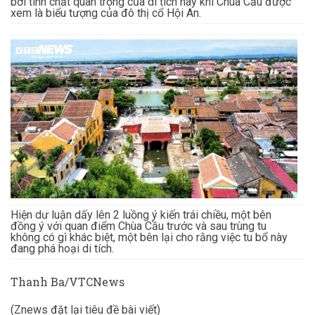
bởi tính chất quan trọng của di tích này khi Chùa Cầu được
xem là biểu tượng của đô thị cổ Hội An.
Hiện dư luận dấy lên 2 luồng ý kiến trái chiều, một bên
đồng ý với quan điểm Chùa Cầu trước và sau trùng tu
không có gì khác biệt, một bên lại cho rằng việc tu bổ này
đang phá hoại di tích.
Thanh Ba/VTCNews
(Znews đặt lại tiêu đề bài viết)