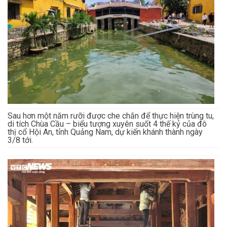
Sau hơn một năm rưỡi được che chắn để thực hiện trùng tu,
di tích Chùa Cầu – biểu tượng xuyên suốt 4 thế kỷ của đô
thị cổ Hội An, tỉnh Quảng Nam, dự kiến khánh thành ngày
3/8 tới.