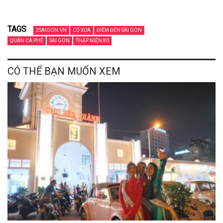
TAGS
2SAIGON.VN
CỔ XƯA
ĐIỂM ĐẾN SÀI GÒN
QUÁN CÀ PHÊ
SAI GON
THẬP NIÊN 80
CÓ THỂ BẠN MUỐN XEM