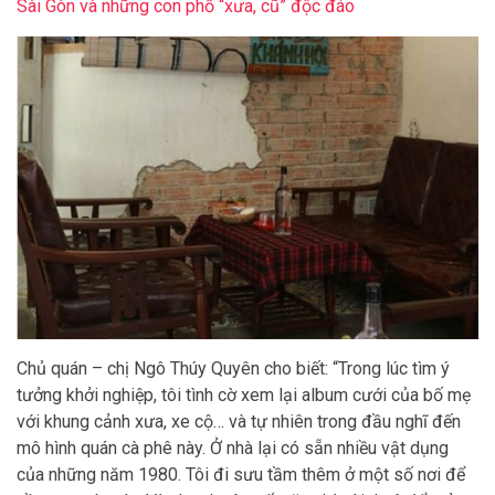
Sài Gòn và những con phố “xưa, cũ” độc đáo
Chủ quán – chị Ngô Thúy Quyên cho biết: “Trong lúc tìm ý
tưởng khởi nghiệp, tôi tình cờ xem lại album cưới của bố mẹ
với khung cảnh xưa, xe cộ… và tự nhiên trong đầu nghĩ đến
mô hình quán cà phê này. Ở nhà lại có sẵn nhiều vật dụng
của những năm 1980. Tôi đi sưu tầm thêm ở một số nơi để