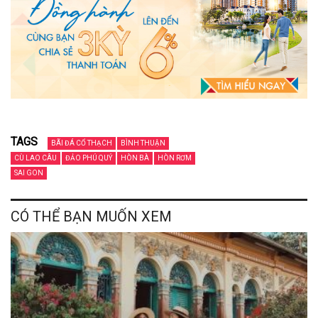
TAGS
BÃI ĐÁ CỔ THẠCH
BÌNH THUẬN
CÙ LAO CÂU
ĐẢO PHÚ QUÝ
HÒN BÀ
HÒN RƠM
SAI GON
CÓ THỂ BẠN MUỐN XEM