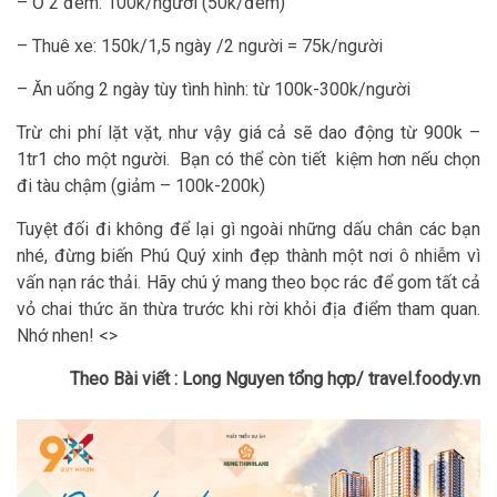
– Ở 2 đêm: 100k/người (50k/đêm)
– Thuê xe: 150k/1,5 ngày /2 người = 75k/người
– Ăn uống 2 ngày tùy tình hình: từ 100k-300k/người
Trừ chi phí lặt vặt, như vậy giá cả sẽ dao động từ 900k –
1tr1 cho một người. Bạn có thể còn tiết kiệm hơn nếu chọn
đi tàu chậm (giảm – 100k-200k)
Tuyệt đối đi không để lại gì ngoài những dấu chân các bạn
nhé, đừng biến Phú Quý xinh đẹp thành một nơi ô nhiễm vì
vấn nạn rác thải. Hãy chú ý mang theo bọc rác để gom tất cả
vỏ chai thức ăn thừa trước khi rời khỏi địa điểm tham quan.
Nhớ nhen! <>
Theo Bài viết : Long Nguyen tổng hợp/ travel.foody.vn