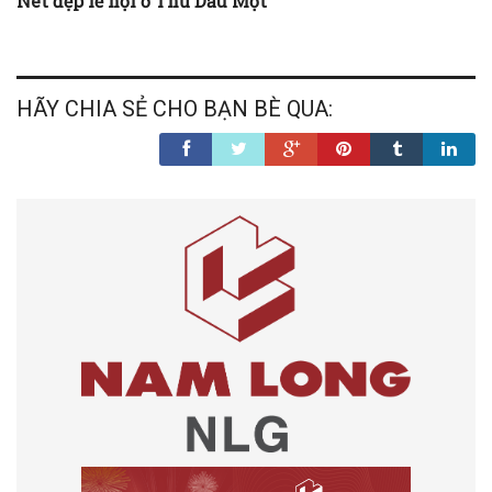
Nét đẹp lễ hội ở Thủ Dầu Một
HÃY CHIA SẺ CHO BẠN BÈ QUA: