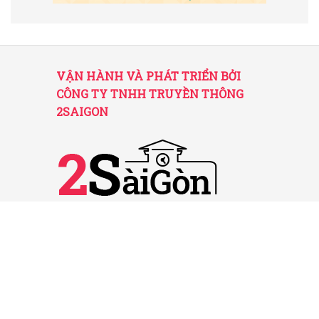
VẬN HÀNH VÀ PHÁT TRIỂN BỞI
CÔNG TY TNHH TRUYỀN THÔNG
2SAIGON
2SAIGON – KÊNH THÔNG TIN HỮU
ÍCH VỀ SÀI GÒN
Giấy phép hoạt động số 52/GP-STTTT do Sở
TT&TT TP.HCM cấp ngày 25/11/2016