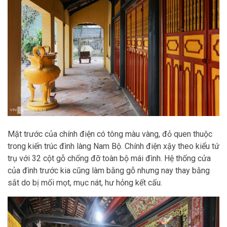
Mặt trước của chính điện có tông màu vàng, đỏ quen thuộc
trong kiến trúc đình làng Nam Bộ. Chính điện xậy theo kiểu tứ
trụ với 32 cột gỗ chống đỡ toàn bộ mái đình. Hệ thống cửa
của đình trước kia cũng làm bằng gỗ nhưng nay thay bằng
sắt do bị mối mọt, mục nát, hư hỏng kết cấu.