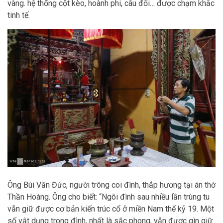
vàng. hệ thống cột kèo, hoành phi, câu đối… được chạm khắc
tinh tế.
Ông Bùi Văn Đức, người trông coi đình, thắp hương tại án thờ
Thần Hoàng. Ông cho biết: “Ngôi đình sau nhiều lần trùng tu
vẫn giữ được cơ bản kiến trúc cổ ở miền Nam thế kỷ 19. Một
số vật dụng trong đình, nhất là sắc phong, vẫn được gìn giữ