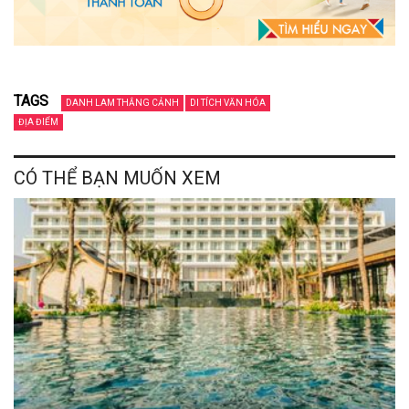
TAGS
DANH LAM THẮNG CẢNH
DI TÍCH VĂN HÓA
ĐỊA ĐIỂM
CÓ THỂ BẠN MUỐN XEM