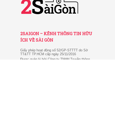
2SAIGON – KÊNH THÔNG TIN HỮU
ÍCH VỀ SÀI GÒN
Giấy phép hoạt động số 52/GP-STTTT do Sở
TT&TT TP.HCM cấp ngày 25/11/2016
Được quản lý bởi Công ty TNHH Truyền thông
2SaiGon
Địa chỉ: 201 Đường số 20, Phường 5, Quận Gò
Vấp, TP. HCM
Email: tt2saigon@gmail.com
Hotline: 0901 436 866
© 2026 2SaiGon.vn giữ bản quyền nội dung trên website
này.
Về chúng tôi
-
Chính sách
-
Điều khoản
-
Liên hệ