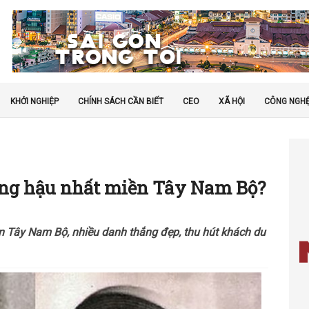
KHỞI NGHIỆP
CHÍNH SÁCH CẦN BIẾT
CEO
XÃ HỘI
CÔNG NGH
àng hậu nhất miền Tây Nam Bộ?
ền Tây Nam Bộ, nhiều danh thắng đẹp, thu hút khách du