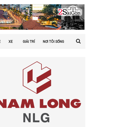
Ệ
XE
GIẢI TRÍ
NƠI TÔI SỐNG