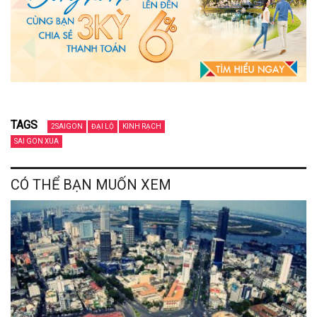
TAGS
2SAIGON
ĐẠI LỘ
KINH RẠCH
SAI GON XUA
CÓ THỂ BẠN MUỐN XEM