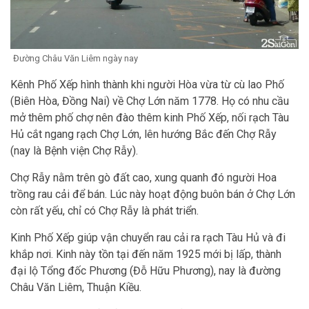
Đường Châu Văn Liêm ngày nay
Kênh Phố Xếp hình thành khi người Hòa vừa từ cù lao Phố
(Biên Hòa, Đồng Nai) về Chợ Lớn năm 1778. Họ có nhu cầu
mở thêm phố chợ nên đào thêm kinh Phố Xếp, nối rạch Tàu
Hủ cắt ngang rạch Chợ Lớn, lên hướng Bắc đến Chợ Rẫy
(nay là Bệnh viện Chợ Rẫy).
Chợ Rẫy nằm trên gò đất cao, xung quanh đó người Hoa
trồng rau cải để bán. Lúc này hoạt động buôn bán ở Chợ Lớn
còn rất yếu, chỉ có Chợ Rẫy là phát triển.
Kinh Phố Xếp giúp vận chuyển rau cải ra rạch Tàu Hủ và đi
khắp nơi. Kinh này tồn tại đến năm 1925 mới bị lấp, thành
đại lộ Tổng đốc Phương (Đỗ Hữu Phương), nay là đường
Châu Văn Liêm, Thuận Kiều.