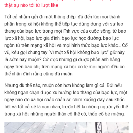
thật sự nào tới từ lượt like
Tất cả nhằm gửi đi một thông điệp: đã đến lúc mọi thành
phần trong xã hội không thể tiếp tục dửng dưng với sự leo
thang của bạo lực trong mọi lĩnh vực của cuộc sống, từ bạo
lực xã hội, bạo lực gia đình, bạo lực học đường, bạo lực
ngôn từ trên mạng xã hội và mọi hình thức bạo lực khác… Cổ
vũ, kêu gọi chung tay “vì một xã hội không bạo lực” giờ này
là sớm hay muộn? Cứ đọc những gì được phản ánh hằng
ngày trên báo chí, trên mạng xã hội, có lẽ mọi người đều có
thể nhận định rằng cũng đã muộn.
Nhưng dù thế nào, muộn còn hơn không làm gì cả. Bởi nếu
không ngăn chặn được xu hướng leo thang của bạo lực, một
ngày nào đó xã hội chắc chắn sẽ chìm xuống đáy sâu khốc
liệt và tất cả sẽ là nạn nhân, trước hết là những người yếu thế
trong xã hội, những người thân cô thế cô, thấp cổ bé miệng.