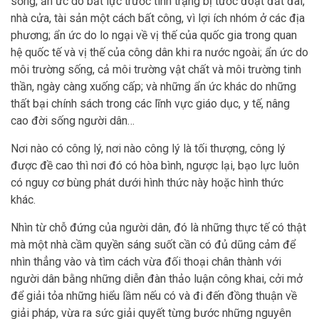
sống; ẩn ức do bất lực trước tình trạng bị tước đoạt đất đai,
nhà cửa, tài sản một cách bất công, vì lợi ích nhóm ở các địa
phương; ẩn ức do lo ngại về vị thế của quốc gia trong quan
hệ quốc tế và vị thế của công dân khi ra nước ngoài; ẩn ức do
môi trường sống, cả môi trường vật chất và môi trường tinh
thần, ngày càng xuống cấp; và những ẩn ức khác do những
thất bại chính sách trong các lĩnh vực giáo dục, y tế, nâng
cao đời sống người dân…
Nơi nào có công lý, nơi nào công lý là tối thượng, công lý
được đề cao thì nơi đó có hòa bình, ngược lại, bạo lực luôn
có nguy cơ bùng phát dưới hình thức này hoặc hình thức
khác.
Nhìn từ chỗ đứng của người dân, đó là những thực tế có thật
mà một nhà cầm quyền sáng suốt cần có đủ dũng cảm để
nhìn thẳng vào và tìm cách vừa đối thoại chân thành với
người dân bằng những diễn đàn thảo luận công khai, cởi mở
để giải tỏa những hiểu lầm nếu có và đi đến đồng thuận về
giải pháp, vừa ra sức giải quyết từng bước những nguyên