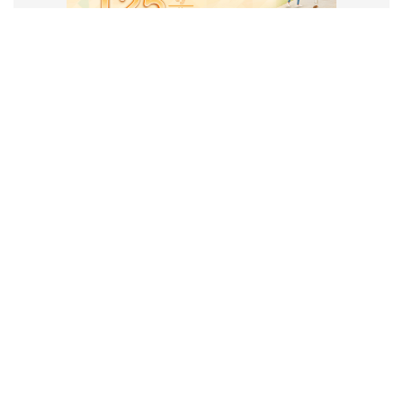
VẬN HÀNH VÀ PHÁT TRIỂN BỞI
CÔNG TY TNHH TRUYỀN THÔNG
2SAIGON
2SAIGON – KÊNH THÔNG TIN HỮU
ÍCH VỀ SÀI GÒN