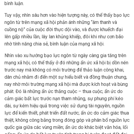
bình luận.
Tuy vậy, nhìn sâu hơn vào hiện tượng này, có thể thấy bạo lực
ngôn từ trên mạng xã hội phản ánh những “âm thanh và
cuồng nộ” của cuộc đời thực dội vào, và được khuếch đại
lên gấp nhiều lần, lây lan khủng khiếp, đôi khi như cơn bão
nhờ tính năng chia sẻ, bình luận của mạng xã hội.
Nhìn vào xu hướng bạo lực ngôn từ ngày càng gia tăng trên
mạng xã hội, có thể thấy ở đó những ẩn ức xã hội bị dồn nén
trước nay mà không có môi trường để thảo luận công khai,
dân chủ nhằm đi đến một sự hiểu biết và đồng thuận chung,
nay nhờ môi trường mạng xã hội mà được kích hoạt và bùng
phát. Đó là những ẩn ức thắng cuộc – thua cuộc; ẩn ức do
cảm giác bất lực trước nạn tham nhũng, sự phung phí kéo
dài, sự kém hiệu quả trong việc sử dụng tài nguyên, nguồn
lực để kiến thiết, phát triển đất nước; ẩn ức do cảm giác thua
thiệt, không công bằng trong đóng góp và phân bổ nguồn lực
quốc gia giữa các vùng miền; ẩn ức do khác biệt văn hóa, lối