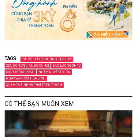
TAGS
“VÌ .MỘT XÃ HỘI KHÔNG BẠO LỰC”
2SAIGON.VN
ẨN ỨC XÃ HỘI
BẠO LỰC NGÔN TỪ
DINH THỐNG NHẤT
NGẪM NGHĨ SÀI GÒN
NGÀY VĂN HÓA HÒA BÌNH
QUỸ HÒA BÌNH VÀ PHÁT TRIỂN TP.HCM
CÓ THỂ BẠN MUỐN XEM