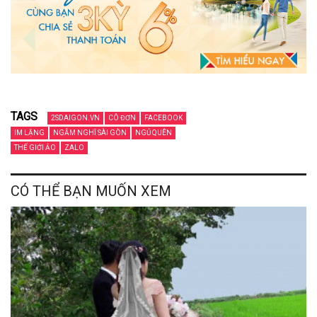
TAGS
2SDAIGON.VN
CÔ ĐƠN
FACEBOOK
IM LẶNG
NGẪM NGHĨ SÀI GÒN
NGỦ QUÊN
THẾ GIỚI ẢO
ZALO
CÓ THỂ BẠN MUỐN XEM