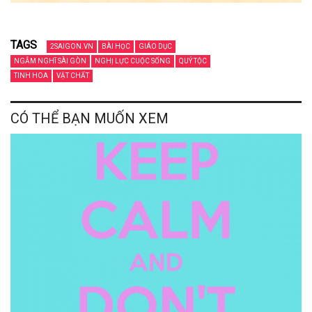
TAGS
2SAIGON.VN
BÀI HỌC
GIÁO DỤC
NGẪM NGHĨ SÀI GÒN
NGHỊ LỰC CUỘC SỐNG
QUÝ TỘC
TINH HOA
VẬT CHẤT
CÓ THỂ BẠN MUỐN XEM