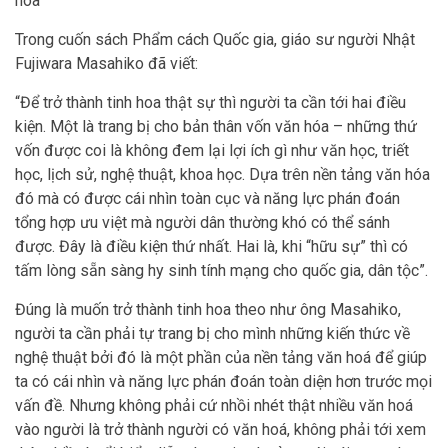
hoa
Trong cuốn sách Phẩm cách Quốc gia, giáo sư người Nhật
Fujiwara Masahiko đã viết:
“Để trở thành tinh hoa thật sự thì người ta cần tới hai điều
kiện. Một là trang bị cho bản thân vốn văn hóa – những thứ
vốn được coi là không đem lại lợi ích gì như văn học, triết
học, lịch sử, nghệ thuật, khoa học. Dựa trên nền tảng văn hóa
đó mà có được cái nhìn toàn cục và năng lực phán đoán
tổng hợp ưu việt mà người dân thường khó có thể sánh
được. Đây là điều kiện thứ nhất. Hai là, khi “hữu sự” thì có
tấm lòng sẵn sàng hy sinh tính mạng cho quốc gia, dân tộc”.
Đúng là muốn trở thành tinh hoa theo như ông Masahiko,
người ta cần phải tự trang bị cho mình những kiến thức về
nghệ thuật bởi đó là một phần của nền tảng văn hoá để giúp
ta có cái nhìn và năng lực phán đoán toàn diện hơn trước mọi
vấn đề. Nhưng không phải cứ nhồi nhét thật nhiều văn hoá
vào người là trở thành người có văn hoá, không phải tới xem