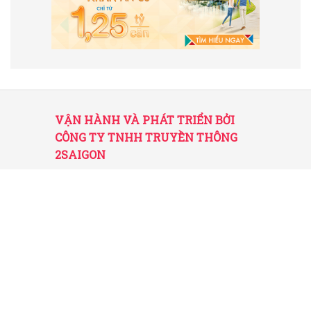
VẬN HÀNH VÀ PHÁT TRIỂN BỞI
CÔNG TY TNHH TRUYỀN THÔNG
2SAIGON
2SAIGON – KÊNH THÔNG TIN HỮU
ÍCH VỀ SÀI GÒN