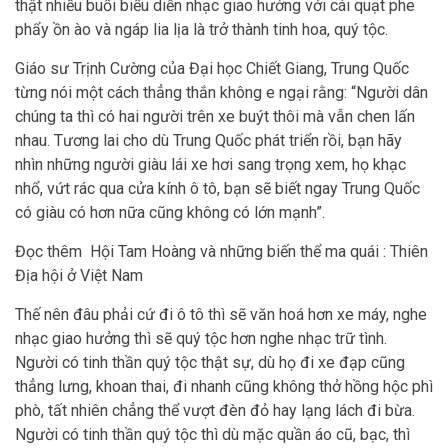
thật nhiều buổi biểu diễn nhạc giao hưởng với cái quạt phe
phẩy ồn ào và ngáp lia lịa là trở thành tinh hoa, quý tộc.
Giáo sư Trịnh Cường của Đại học Chiết Giang, Trung Quốc
từng nói một cách thẳng thắn không e ngại rằng: “Người dân
chúng ta thì có hai người trên xe buýt thôi mà vẫn chen lấn
nhau. Tương lai cho dù Trung Quốc phát triển rồi, bạn hãy
nhìn những người giàu lái xe hơi sang trọng xem, họ khạc
nhổ, vứt rác qua cửa kính ô tô, bạn sẽ biết ngay Trung Quốc
có giàu có hơn nữa cũng không có lớn mạnh”.
Đọc thêm Hội Tam Hoàng và những biến thể ma quái : Thiên
Địa hội ở Việt Nam
Thế nên đâu phải cứ đi ô tô thì sẽ văn hoá hơn xe máy, nghe
nhạc giao hưởng thì sẽ quý tộc hơn nghe nhạc trữ tình.
Người có tinh thần quý tộc thật sự, dù họ đi xe đạp cũng
thẳng lưng, khoan thai, đi nhanh cũng không thở hồng hộc phì
phò, tất nhiên chẳng thể vượt đèn đỏ hay lạng lách đi bừa.
Người có tinh thần quý tộc thì dù mặc quần áo cũ, bạc, thì