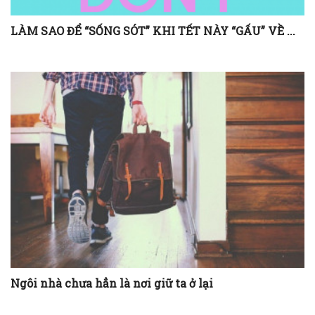
LÀM SAO ĐỂ “SỐNG SÓT” KHI TẾT NÀY “GẤU” VỀ ...
Ngôi nhà chưa hẳn là nơi giữ ta ở lại