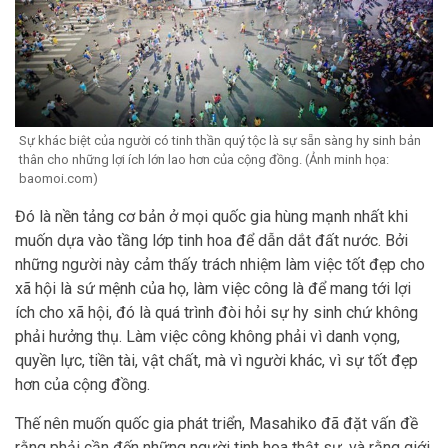
Sự khác biệt của người có tinh thần quý tộc là sự sẵn sàng hy sinh bản
thân cho những lợi ích lớn lao hơn của cộng đồng. (Ảnh minh họa:
baomoi.com)
Đó là nền tảng cơ bản ở mọi quốc gia hùng mạnh nhất khi
muốn dựa vào tầng lớp tinh hoa để dẫn dắt đất nước. Bởi
những người này cảm thấy trách nhiệm làm việc tốt đẹp cho
xã hội là sứ mệnh của họ, làm việc công là để mang tới lợi
ích cho xã hội, đó là quá trình đòi hỏi sự hy sinh chứ không
phải hưởng thụ. Làm việc công không phải vì danh vọng,
quyền lực, tiền tài, vật chất, mà vì người khác, vì sự tốt đẹp
hơn của cộng đồng.
Thế nên muốn quốc gia phát triển, Masahiko đã đặt vấn đề
rằng phải cần đến những người tinh hoa thật sự, và rằng giới