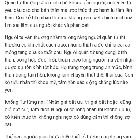
Quân tử thường cầu mình chứ không cầu người, nghĩa là đặt
yêu cầu cao cho bản thân mà ước thúc thực hành tu tâm lẫn
thân. Còn kẻ tiểu nhân thường không xem xét chính mình mà
tìm sai lầm của người khác và phán xét.
Người ta vẫn thường nhầm tưởng rằng người quân tử thì
thường có khí chất cao ngạo, nhưng thật ra đó chỉ là cái áo
mỏng tang của kẻ thất phu. Người quân tử ung dung, bình
thản, sống hợp đạo Trời, thuận theo lòng người mà vẫn nhận
được sự tôn kính tột bậc. Họ trang trọng trong ăn mặc, bình
thản trong tâm hồn, không làm chuyện thất thố, thái quá. Còn
kẻ tiểu nhân thì khoe mẽ, tâm hồn xáo động chẳng lúc nào
yên.
Khổng Tử từng nói: “Nhân giả bất ưu, trí giả bất hoặc, dũng
giả bất cụ”, tạm dịch là người có lòng nhân thì không ưu tư,
có kiến thức thì không nghi ngờ, có dũng cảm thì không sợ
hãi.
Thế nên, người quân tử đã hiểu biết tỏ tường cái phông văn