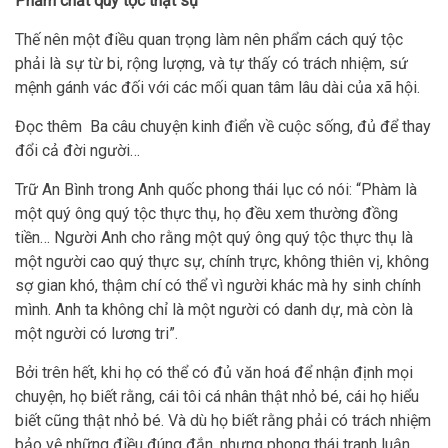
Phẩm chất quý tộc thật sự
Thế nên một điều quan trọng làm nên phẩm cách quý tộc
phải là sự từ bi, rộng lượng, và tự thấy có trách nhiệm, sứ
mệnh gánh vác đối với các mối quan tâm lâu dài của xã hội.
Đọc thêm Ba câu chuyện kinh điển về cuộc sống, đủ để thay
đổi cả đời người…
Trữ An Bình trong Anh quốc phong thái lục có nói: “Phàm là
một quý ông quý tộc thực thụ, họ đều xem thường đồng
tiền… Người Anh cho rằng một quý ông quý tộc thực thụ là
một người cao quý thực sự, chính trực, không thiên vị, không
sợ gian khó, thậm chí có thể vì người khác mà hy sinh chính
mình. Anh ta không chỉ là một người có danh dự, mà còn là
một người có lương tri”.
Bởi trên hết, khi họ có thể có đủ văn hoá để nhận định mọi
chuyện, họ biết rằng, cái tôi cá nhân thật nhỏ bé, cái họ hiểu
biết cũng thật nhỏ bé. Và dù họ biết rằng phải có trách nhiệm
bảo vệ những điều đúng đắn, nhưng phong thái tranh luận