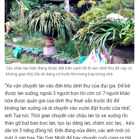
Các chậu lan hiện đang được đặt bên cạnh lối đi vào dinh thự để cây có
không gian thở, hồi về dáng cũ trước khi trưng bày trong nhà
“Xe vận chuyển lan vào đến khu dinh thự của đại gia. Để bê
được lan xuống, ngoài 3 người bọn tôi còn có 7 người khác
nữa được quản gia của dinh thự thuê sẵn trước đó để
khiêng lan xuống và di chuyển vào vườn đặt trước cửa nhà”,
anh Tuệ nói. Thời gian chuyển các chậu lan từ xe xuống rồi
tháo gỡ bạt bao bọc lan, tạo lại dáng lan, chăm sóc lan,… kéo
dài tới 3 tiếng đồng hồ. Đến đúng nửa đêm, các anh mới có
mặt ở sân bay Tân Sơn Nhất để bay chuyến cuối cùng ra Hà