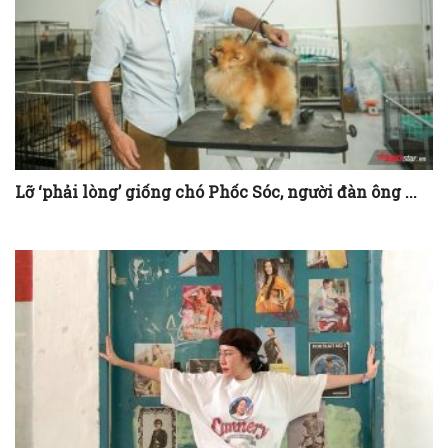
Lỡ ‘phải lòng’ giống chó Phốc Sóc, người đàn ông ...