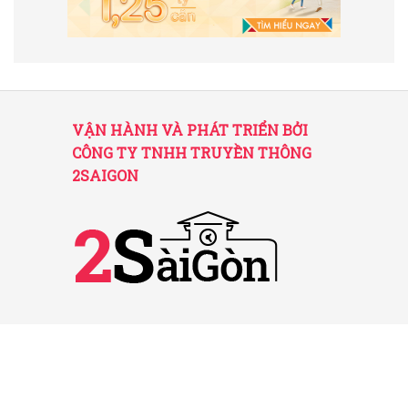
VẬN HÀNH VÀ PHÁT TRIỂN BỞI
CÔNG TY TNHH TRUYỀN THÔNG
2SAIGON
2SAIGON – KÊNH THÔNG TIN HỮU
ÍCH VỀ SÀI GÒN