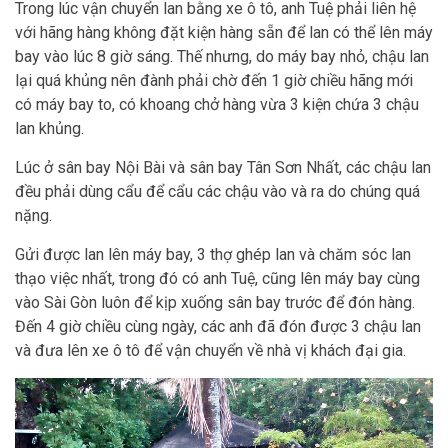
Trong lúc vận chuyển lan bằng xe ô tô, anh Tuệ phải liên hệ
với hãng hàng không đặt kiện hàng sẵn để lan có thể lên máy
bay vào lúc 8 giờ sáng. Thế nhưng, do máy bay nhỏ, chậu lan
lại quá khủng nên đành phải chờ đến 1 giờ chiều hãng mới
có máy bay to, có khoang chở hàng vừa 3 kiện chứa 3 chậu
lan khủng.
Lúc ở sân bay Nội Bài và sân bay Tân Sơn Nhất, các chậu lan
đều phải dùng cẩu để cẩu các chậu vào và ra do chúng quá
nặng.
Gửi được lan lên máy bay, 3 thợ ghép lan và chăm sóc lan
thạo việc nhất, trong đó có anh Tuệ, cũng lên máy bay cùng
vào Sài Gòn luôn để kịp xuống sân bay trước để đón hàng.
Đến 4 giờ chiều cùng ngày, các anh đã đón được 3 chậu lan
và đưa lên xe ô tô để vận chuyển về nhà vị khách đại gia.