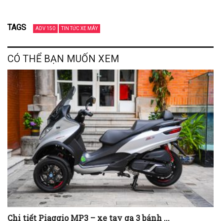
TAGS
ADV 150
TIN TỨC XE MÁY
CÓ THỂ BẠN MUỐN XEM
Chi tiết Piaggio MP3 – xe tay ga 3 bánh ...