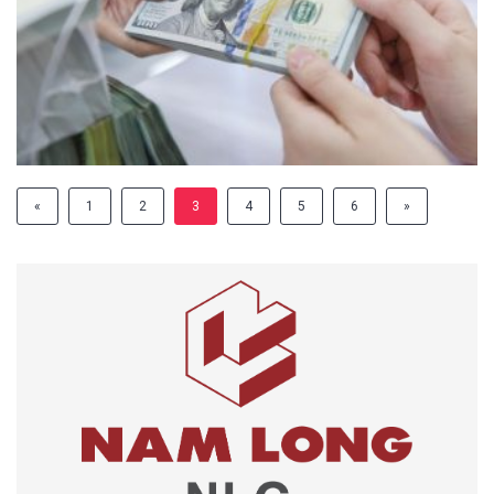
«
1
2
3
4
5
6
»