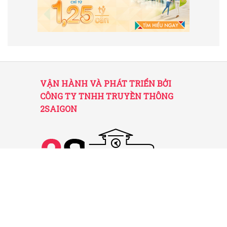
VẬN HÀNH VÀ PHÁT TRIỂN BỞI
CÔNG TY TNHH TRUYỀN THÔNG
2SAIGON
2SAIGON – KÊNH THÔNG TIN HỮU
ÍCH VỀ SÀI GÒN